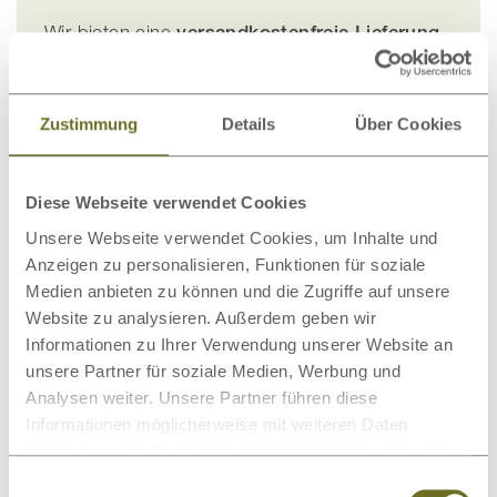
Wir bieten eine
versandkostenfreie Lieferung
innerhalb von Österreich, Deutschland und
Italien
an. Ausführliche Informationen für die
Lieferung in andere Länder finden Sie im
Zustimmung
Details
Über Cookies
entsprechenden Abschnitt bei
Versandarten
.
Neben unserer versandkostenfreien Lieferung
Diese Webseite verwendet Cookies
"frei Bordsteinkante" bieten wir in einigen
Unsere Webseite verwendet Cookies, um Inhalte und
Ländern auch folgende Lieferservices an:
Anzeigen zu personalisieren, Funktionen für soziale
Medien anbieten zu können und die Zugriffe auf unsere
Abtragen
Website zu analysieren. Außerdem geben wir
Montageservice
Informationen zu Ihrer Verwendung unserer Website an
unsere Partner für soziale Medien, Werbung und
Genauere Informationen finden Sie bei
Analysen weiter. Unsere Partner führen diese
Versandarten.
Informationen möglicherweise mit weiteren Daten
zusammen, die Sie ihnen bereitgestellt haben oder die
Altmöbel-Entsorgung
sie im Rahmen Ihrer Nutzung der Dienste gesammelt
Einwilligungsauswahl