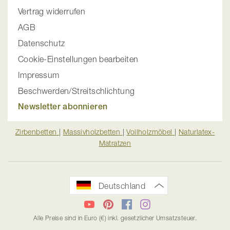
Vertrag widerrufen
AGB
Datenschutz
Cookie-Einstellungen bearbeiten
Impressum
Beschwerden/Streitschlichtung
Newsletter abonnieren
Zirbenbetten
|
Massivholzbetten
|
Vollholzmöbel
|
Naturlatex-
Matratzen
Deutschland
YouTube
Pinterest
Facebook
Instagram
Alle Preise sind in Euro (€) inkl. gesetzlicher Umsatzsteuer.