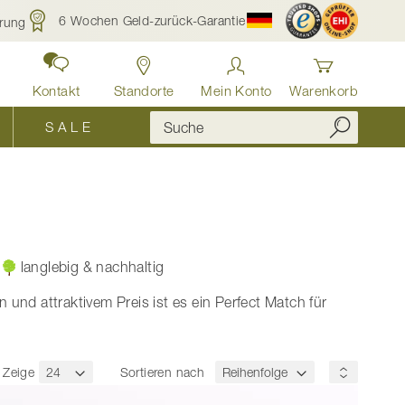
6 Wochen Geld-zurück-Garantie
rung
Kontakt
Standorte
Mein Konto
Warenkorb
S A L E
langlebig & nachhaltig
 und attraktivem Preis ist es ein Perfect Match für
Zeige
Sortieren nach