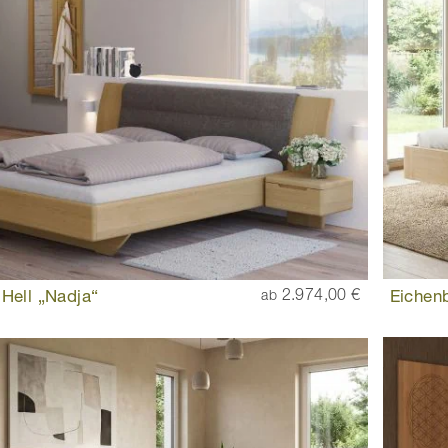
 Hell „Nadja“
2.974,00 €
Eichenb
ab