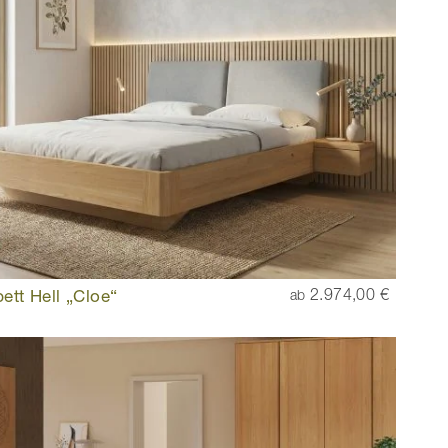
ett Hell „Cloe“
2.974,00 €
ab