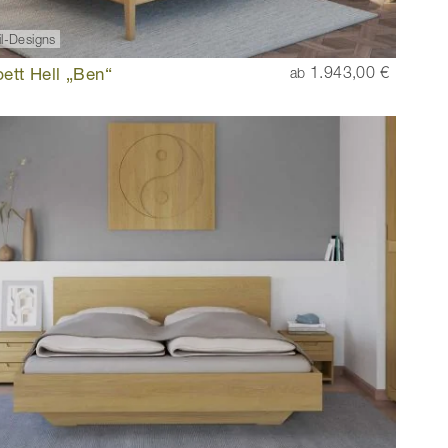
il-Designs
ett Hell „Ben“
1.943,00 €
ab