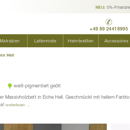
0%-Finanzie
NEU:
+49 89 24418995
Matratzen
Lattenroste
Heimtextilien
Accessoires
en Hell
weiß-pigmentiert geölt
ser Massivholzbett in Eiche Hell. Geschmückt mit hellem Farbton
te!
weiterlesen ...
e