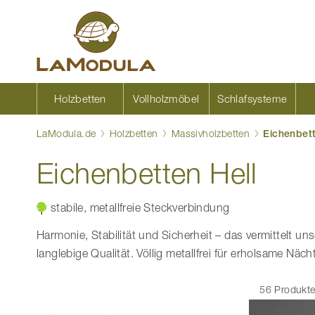
Zum
Inhalt
springen
Holzbetten
Vollholzmöbel
Schlafsysteme
LaModula.de
Holzbetten
Massivholzbetten
Eichenbett
Eichenbetten Hell
stabile, metallfreie Steckverbindung
Harmonie, Stabilität und Sicherheit – das vermittelt un
langlebige Qualität. Völlig metallfrei für erholsame Näch
56 Produkt