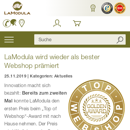
Zum
Inhalt
springen
Navigation
umschalten
LaModula wird wieder als bester
Webshop prämiert
25.11.2019
|
Kategorien:
Aktuelles
Innovation macht sich
bezahlt:
Bereits zum zweiten
Mal
konnte LaModula den
ersten Preis beim „Top of
Webshop“-Award mit nach
Hause nehmen. Der Preis