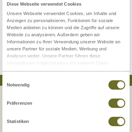
Diese Webseite verwendet Cookies
Unsere Webseite verwendet Cookies, um Inhalte und
Anzeigen zu personalisieren, Funktionen für soziale
Medien anbieten zu können und die Zugriffe auf unsere
Unterschied: Buche, Kernbuche
Website zu analysieren. Außerdem geben wir
und Rotbuche
Informationen zu Ihrer Verwendung unserer Website an
Weiterlesen
unsere Partner für soziale Medien, Werbung und
Analysen weiter. Unsere Partner führen diese
Informationen möglicherweise mit weiteren Daten
zusammen, die Sie ihnen bereitgestellt haben oder die
sie im Rahmen Ihrer Nutzung der Dienste gesammelt
Einwilligungsauswahl
Traumhaft schlafen
Natürlich wohnen
haben.
Notwendig
Präferenzen
Ihre Sicherheit liegt uns am Herzen!
Die Zufriedenheit unserer Kunden, Sicherheit
Statistiken
und Transparenz
stehen bei uns an erster Stelle!