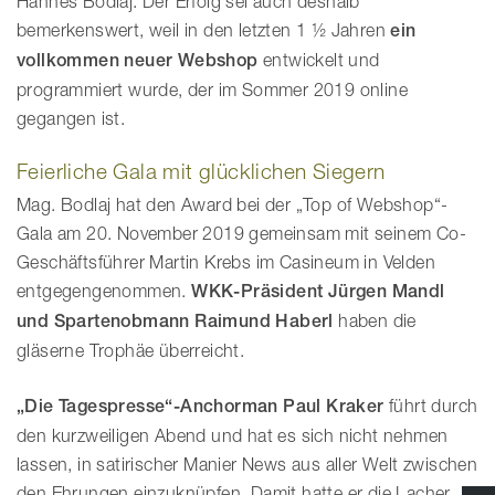
Hannes Bodlaj. Der Erfolg sei auch deshalb
bemerkenswert, weil in den letzten 1 ½ Jahren
ein
vollkommen neuer Webshop
entwickelt und
programmiert wurde, der im Sommer 2019 online
gegangen ist.
Feierliche Gala mit glücklichen Siegern
Mag. Bodlaj hat den Award bei der „Top of Webshop“-
Gala am 20. November 2019 gemeinsam mit seinem Co-
Geschäftsführer Martin Krebs im Casineum in Velden
entgegengenommen.
WKK-Präsident Jürgen Mandl
und Spartenobmann Raimund Haberl
haben die
gläserne Trophäe überreicht.
„Die Tagespresse“-Anchorman Paul Kraker
führt durch
den kurzweiligen Abend und hat es sich nicht nehmen
lassen, in satirischer Manier News aus aller Welt zwischen
den Ehrungen einzuknüpfen. Damit hatte er die Lacher