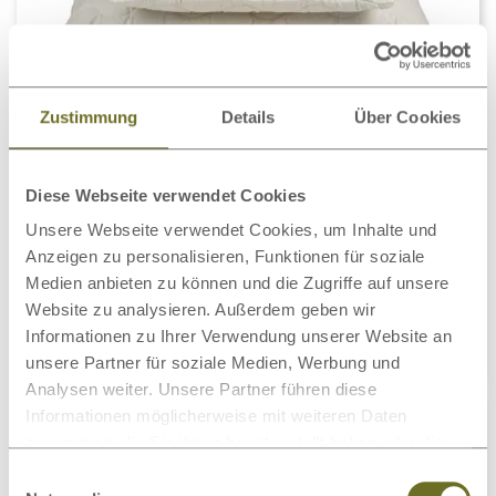
Zustimmung
Details
Über Cookies
Diese Webseite verwendet Cookies
Baumwollkissen
68,00 €
ab
Unsere Webseite verwendet Cookies, um Inhalte und
Anzeigen zu personalisieren, Funktionen für soziale
Medien anbieten zu können und die Zugriffe auf unsere
100 % Bio-Baumwolle (kbA)
Website zu analysieren. Außerdem geben wir
vegan
Informationen zu Ihrer Verwendung unserer Website an
Außenbezug waschbar bis 60 Grad
unsere Partner für soziale Medien, Werbung und
Analysen weiter. Unsere Partner führen diese
Informationen möglicherweise mit weiteren Daten
zusammen, die Sie ihnen bereitgestellt haben oder die
sie im Rahmen Ihrer Nutzung der Dienste gesammelt
Einwilligungsauswahl
haben.