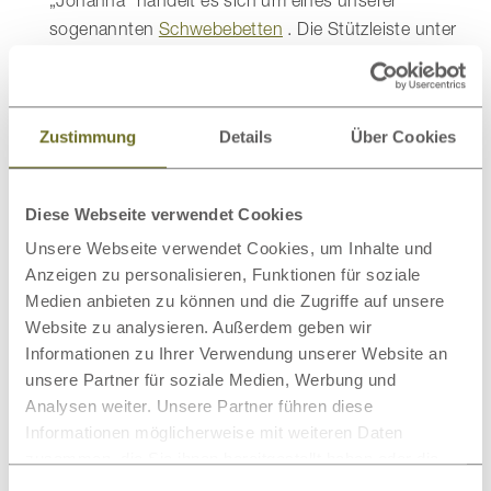
sogenannten
Schwebebetten
. Die Stützleiste unter
dem Bettrahmen, die sozusagen die Bettfüße bildet,
verläuft so, dass sie auf den ersten Blick nicht
erkennbar ist. Dadurch entsteht der Eindruck eines
Zustimmung
Details
Über Cookies
Bettes, das über dem Boden schwebt.
Wildeichenbett „Lukas“
– Auch „Lukas“ ist so ein
fliegendes Bett. Es unterscheidet sich allerdings
Diese Webseite verwendet Cookies
durch seinen schnittigen, kantigen Charakter, der
Unsere Webseite verwendet Cookies, um Inhalte und
durch die spitzen Ecken zustande kommt. Dies
Anzeigen zu personalisieren, Funktionen für soziale
vermittelt einen geradlinigen, direkten, modernen
Medien anbieten zu können und die Zugriffe auf unsere
Eindruck und passt damit besonders gut in
Website zu analysieren. Außerdem geben wir
Einrichtungskonzepte, die ebenso angelegt sind.
Informationen zu Ihrer Verwendung unserer Website an
Wildeichenbett „Patrizia“
– Dieses Modell ist „Lukas“
unsere Partner für soziale Medien, Werbung und
nicht unähnlich. Es unterscheidet sich hauptsächlich
Analysen weiter. Unsere Partner führen diese
durch den kürzeren, dafür breiteren Kopfteil. Hier
Informationen möglicherweise mit weiteren Daten
dient statt dem Kopfteil selbst eine weitere Stützleiste
zusammen, die Sie ihnen bereitgestellt haben oder die
als Bettfuß.
sie im Rahmen Ihrer Nutzung der Dienste gesammelt