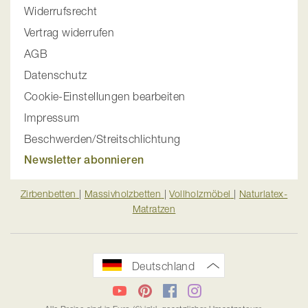
Widerrufsrecht
Vertrag widerrufen
AGB
Datenschutz
Cookie-Einstellungen bearbeiten
Impressum
Beschwerden/Streitschlichtung
Newsletter abonnieren
Zirbenbetten
|
Massivholzbetten
|
Vollholzmöbel
|
Naturlatex-
Matratzen
Deutschland
YouTube
Pinterest
Facebook
Instagram