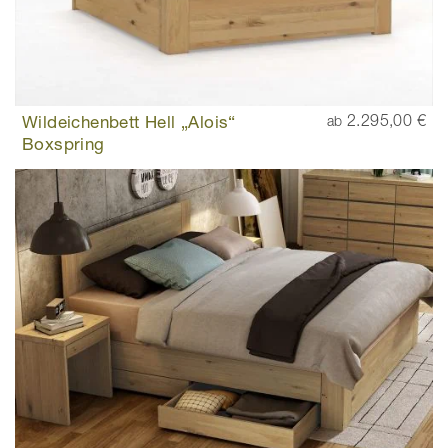
Wildeichenbett Hell „Alois“
2.295,00 €
ab
Boxspring