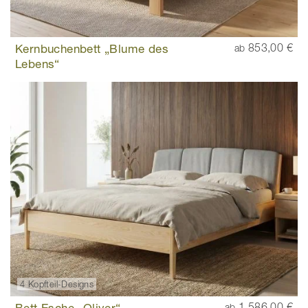
Kernbuchenbett „Blume des
853,00 €
ab
Lebens“
4 Kopfteil-Designs
Bett Esche „Oliver“
1.586,00 €
ab