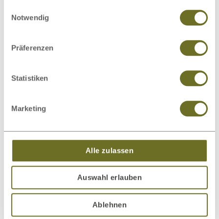
sie im Rahmen Ihrer Nutzung der Dienste gesammelt
Einwilligungsauswahl
haben.
Notwendig
Präferenzen
Statistiken
Bett Kernbuche „Ina“
1.304,00 €
ab
Marketing
Alle zulassen
Auswahl erlauben
Ablehnen