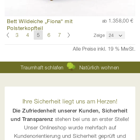
Bett Wildeiche „Fiona“ mit
1.358,00 €
ab
Polsterkopfteil
Seite
Seite
Zurück
Seite
Weiter
Seite
Seite
Sie
Seite
Seite
3
4
5
6
7
Zeige
lesen
gerade
Alle Preise inkl. 19 % MwSt.
die
Seite
Traumhaft schlafen
Natürlich wohnen
Ihre Sicherheit liegt uns am Herzen!
Die Zufriedenheit unserer Kunden, Sicherheit
und Transparenz
stehen bei uns an erster Stelle!
Unser Onlineshop wurde mehrfach auf
Kundenorientierung und Sicherheit geprüft und