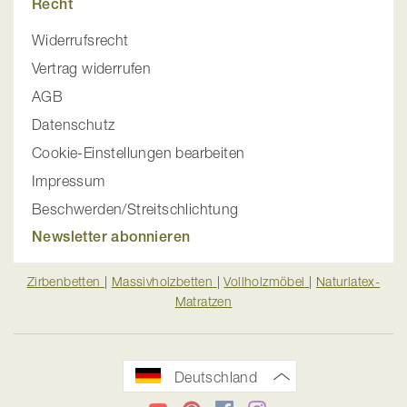
Recht
Widerrufsrecht
Vertrag widerrufen
AGB
Datenschutz
Cookie-Einstellungen bearbeiten
Impressum
Beschwerden/Streitschlichtung
Newsletter abonnieren
Zirbenbetten
|
Massivholzbetten
|
Vollholzmöbel
|
Naturlatex-
Matratzen
Deutschland
YouTube
Pinterest
Facebook
Instagram