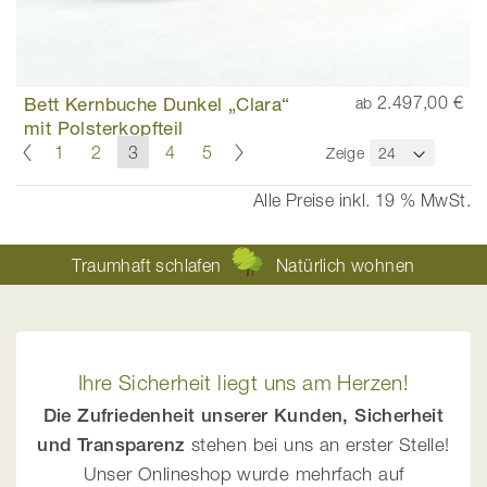
Bett Kernbuche Dunkel „Clara“
2.497,00 €
ab
mit Polsterkopfteil
Seite
Seite
Zurück
Seite
Weiter
Seite
Seite
Sie
Seite
Seite
1
2
3
4
5
Zeige
lesen
gerade
Alle Preise inkl. 19 % MwSt.
die
Seite
Traumhaft schlafen
Natürlich wohnen
Ihre Sicherheit liegt uns am Herzen!
Die Zufriedenheit unserer Kunden, Sicherheit
und Transparenz
stehen bei uns an erster Stelle!
Unser Onlineshop wurde mehrfach auf