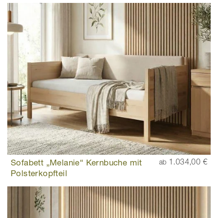
Sofabett „Melanie“ Kernbuche mit
1.034,00 €
ab
Polsterkopfteil