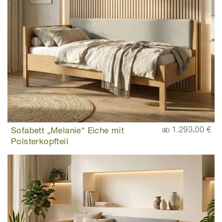
Sofabett „Melanie“ Eiche mit
1.293,00 €
ab
Polsterkopfteil