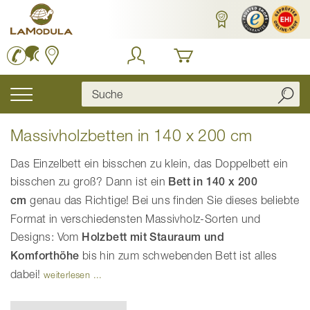
Zum
Inhalt
springen
Navigation
umschalten
Massivholzbetten in 140 x 200 cm
Das Einzelbett ein bisschen zu klein, das Doppelbett ein
bisschen zu groß? Dann ist ein
Bett in 140 x 200
cm
genau das Richtige! Bei uns finden Sie dieses beliebte
Format in verschiedensten Massivholz-Sorten und
Designs: Vom
Holzbett mit Stauraum und
Komforthöhe
bis hin zum schwebenden Bett ist alles
dabei!
weiterlesen ...