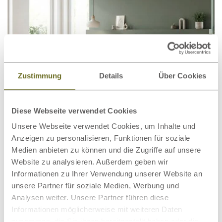
Zustimmung
Details
Über Cookies
Diese Webseite verwendet Cookies
Unsere Webseite verwendet Cookies, um Inhalte und
Anzeigen zu personalisieren, Funktionen für soziale
Wildeichenbett Hell „Cloe“
2.974,00 €
ab
Medien anbieten zu können und die Zugriffe auf unsere
Website zu analysieren. Außerdem geben wir
Informationen zu Ihrer Verwendung unserer Website an
unsere Partner für soziale Medien, Werbung und
Analysen weiter. Unsere Partner führen diese
Informationen möglicherweise mit weiteren Daten
zusammen, die Sie ihnen bereitgestellt haben oder die