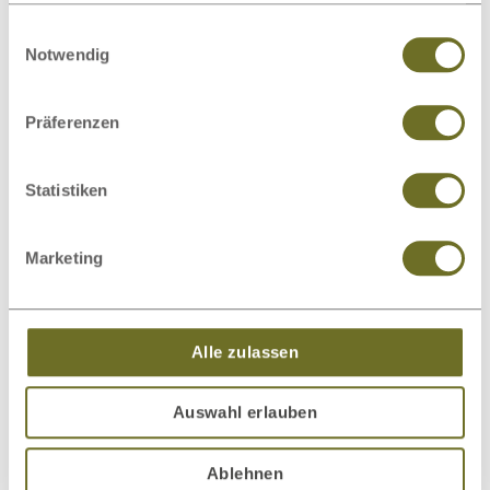
sie im Rahmen Ihrer Nutzung der Dienste gesammelt
Einwilligungsauswahl
haben.
Notwendig
Präferenzen
Statistiken
Bett Kernbuche „Cloe“
2.399,00 €
ab
Marketing
Alle zulassen
Auswahl erlauben
Ablehnen