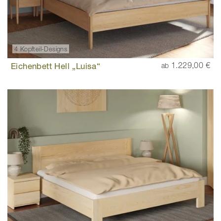
4 Kopfteil-Designs
Eichenbett Hell „Luisa“
1.229,00 €
ab