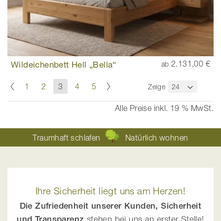
Wildeichenbett Hell „Bella“
2.131,00 €
ab
Seite
Seite
Zurück
Seite
Weiter
Seite
Seite
Sie
Seite
Seite
1
2
3
4
5
Zeige
lesen
gerade
Alle Preise inkl. 19 % MwSt.
die
Seite
Traumhaft schlafen
Natürlich wohnen
Ihre Sicherheit liegt uns am Herzen!
Die Zufriedenheit unserer Kunden, Sicherheit
und Transparenz
stehen bei uns an erster Stelle!