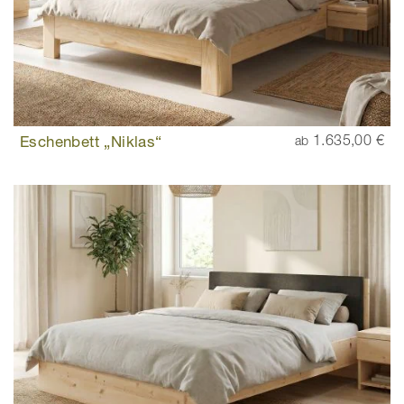
Eschenbett „Niklas“
1.635,00 €
ab