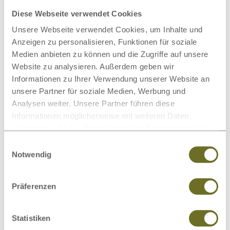
Diese Webseite verwendet Cookies
Im Gegensatz zu einem herkömmlichen 1-
Unsere Webseite verwendet Cookies, um Inhalte und
Kammer-Daunenkissen, das ausschließlich eine
Anzeigen zu personalisieren, Funktionen für soziale
weiche Füllung bietet, punktet das 3-Kammer-
Medien anbieten zu können und die Zugriffe auf unsere
Kissen durch eine verbesserte
Stütze im Nacken
,
Website zu analysieren. Außerdem geben wir
durch
Formstabilität
und ist ideal für
Seiten-,
Informationen zu Ihrer Verwendung unserer Website an
unsere Partner für soziale Medien, Werbung und
Rücken- und Bauchschläfer
geeignet.
Analysen weiter. Unsere Partner führen diese
Informationen möglicherweise mit weiteren Daten
3-Kammer-Daunenkissen: Natürlich und
zusammen, die Sie ihnen bereitgestellt haben oder die
nachhaltig schlafen Sie durch:
sie im Rahmen Ihrer Nutzung der Dienste gesammelt
Einwilligungsauswahl
bessere Nackenstütze - der Kopf sinkt nicht zu
haben.
Notwendig
tief ein
längere Formstabilität – behält dauerhaft seine
Präferenzen
Stützkraft
mehr Vielseitigkeit – ideal für Seiten-, Rücken-
und Bauchschläfer
Statistiken