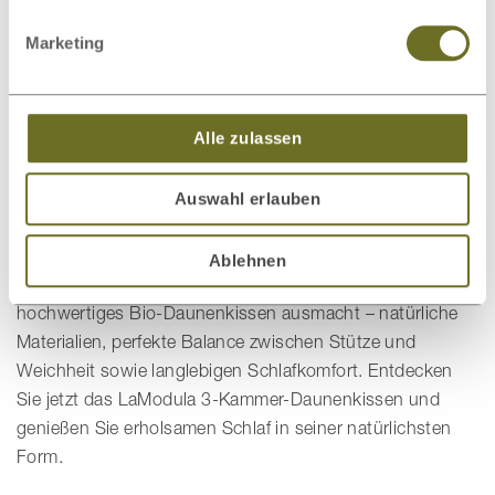
höchsten Komfort – spürbar sanft und
dennoch stabil
Marketing
Die Hülle aus feinem Daunen-Batist aus 100 % Bio-
Baumwolle sorgt für ein trockenes, atmungsaktives
Alle zulassen
Schlafklima – ganz ohne synthetische Stoffe. Wie alle
Naturbettwaren von LaModula wird auch dieses Kissen
Auswahl erlauben
mit viel Liebe zum Detail und unter fairen, nachhaltigen
Bedingungen hergestellt.
Ablehnen
Fazit:
Das 3-Kammer-Daunenkissen vereint alles, was ein
hochwertiges Bio-Daunenkissen ausmacht – natürliche
Materialien, perfekte Balance zwischen Stütze und
Weichheit sowie langlebigen Schlafkomfort. Entdecken
Sie jetzt das LaModula 3-Kammer-Daunenkissen und
genießen Sie erholsamen Schlaf in seiner natürlichsten
Form.