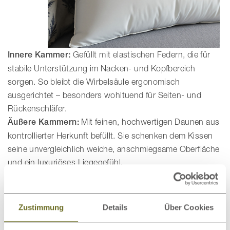
Innere Kammer:
Gefüllt mit elastischen Federn, die für
stabile Unterstützung im Nacken- und Kopfbereich
sorgen. So bleibt die Wirbelsäule ergonomisch
ausgerichtet – besonders wohltuend für Seiten- und
Rückenschläfer.
Äußere Kammern:
Mit feinen, hochwertigen Daunen aus
kontrollierter Herkunft befüllt. Sie schenken dem Kissen
seine unvergleichlich weiche, anschmiegsame Oberfläche
und ein luxuriöses Liegegefühl.
Diese Kombination aus Stützkraft im Kern und Weichheit
an der Oberfläche macht das 3-Kammer-Daunenkissen
zur idealen Wahl für alle, die sowohl Stabilität als auch
Zustimmung
Details
Über Cookies
Gemütlichkeit schätzen.