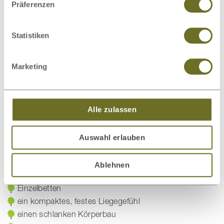
Präferenzen
Statistiken
Hier finden Sie alle Produkte mit
Express Lieferzeit!
Marketing
Alle zulassen
Auswahl erlauben
Ablehnen
Klassik Lattenroste empfehlen wir für:
Einzelbetten
ein kompaktes, festes Liegegefühl
einen schlanken Körperbau