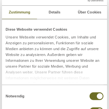
Zustimmung
Details
Über Cookies
Schräglage-Lattenrost „Rudolf“
535,00 €
ab
Diese Webseite verwendet Cookies
Körperanpassung:
Unsere Webseite verwendet Cookies, um Inhalte und
Anzeigen zu personalisieren, Funktionen für soziale
Medien anbieten zu können und die Zugriffe auf unsere
Höhe: 9 cm
Website zu analysieren. Außerdem geben wir
Informationen zu Ihrer Verwendung unserer Website an
verstellbar: 0-13 cm
unsere Partner für soziale Medien, Werbung und
gesamte Liegefläche
0-
3,8°
Analysen weiter. Unsere Partner führen diese
bei leichtem Reflux | Prävention
Informationen möglicherweise mit weiteren Daten
1-dimensional flexibler Lattenrost
zusammen, die Sie ihnen bereitgestellt haben oder die
sie im Rahmen Ihrer Nutzung der Dienste gesammelt
Einwilligungsauswahl
Zeige
pro
haben.
Notwendig
Seite
Alle Preise inkl. 19 % MwSt.