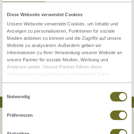
Eschenregale von LaModula peppen jede noch so
unscheinbare Wand geschmackvoll auf und bieten
Diese Webseite verwendet Cookies
Stauraum für Ihre persönlichen Accessoires oder Ihre
Unsere Webseite verwendet Cookies, um Inhalte und
Lieblingsbücher.
Anzeigen zu personalisieren, Funktionen für soziale
Unser handverlesenes Vollholz stammt aus nachhaltiger
Medien anbieten zu können und die Zugriffe auf unsere
Forstwirtschaft. Es wird achtsam selektiert und durch
Website zu analysieren. Außerdem geben wir
Informationen zu Ihrer Verwendung unserer Website an
traditionelles Tischlerhandwerk verarbeitet. Massivholz ist
unsere Partner für soziale Medien, Werbung und
sehr strapazierfähig und stellt einen bleibenden Wert dar.
Analysen weiter. Unsere Partner führen diese
Die Oberflächen werden per Hand fein geschliffen und mit
Informationen möglicherweise mit weiteren Daten
natürlichen Ölen und Harzen veredelt.
zusammen, die Sie ihnen bereitgestellt haben oder die
sie im Rahmen Ihrer Nutzung der Dienste gesammelt
Einwilligungsauswahl
haben.
Notwendig
Traumhaft schlafen
Natürlich wohnen
Präferenzen
Statistiken