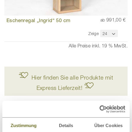
Eschenregal „Ingrid“ 50 cm
991,00 €
ab
Zeige
Alle Preise inkl. 19 % MwSt.
Hier finden Sie alle Produkte mit
Express Lieferzeit!
Holzregale aus Esche schmeicheln dem
Raum
Zustimmung
Details
Über Cookies
Ecken in Ihrem Zimmer sollten nicht ungenützt bleiben.