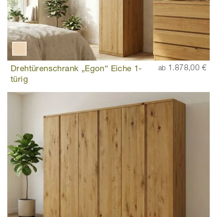
Drehtürenschrank „Egon“ Eiche 1-
1.878,00 €
ab
türig