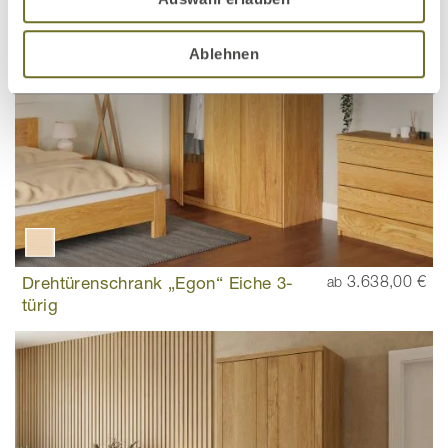
Ablehnen
Drehtürenschrank „Egon“ Eiche 3-
3.638,00 €
ab
türig