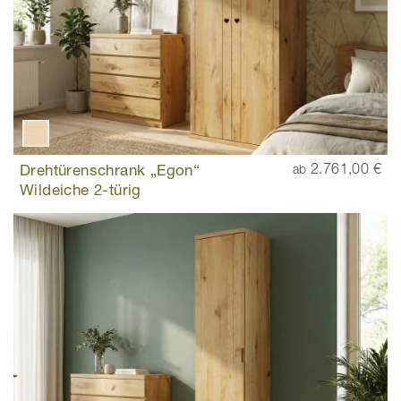
Drehtürenschrank „Egon“
2.761,00 €
ab
Wildeiche 2-türig