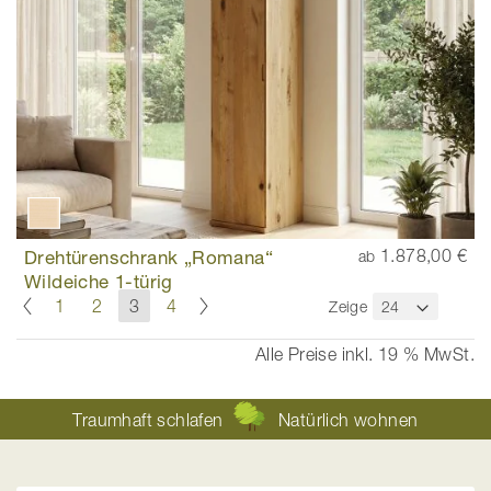
Drehtürenschrank „Romana“
1.878,00 €
ab
Wildeiche 1-türig
Seite
Seite
Zurück
Seite
Weiter
Seite
Seite
Sie
Seite
1
2
3
4
Zeige
lesen
gerade
Alle Preise inkl. 19 % MwSt.
die
Seite
Traumhaft schlafen
Natürlich wohnen