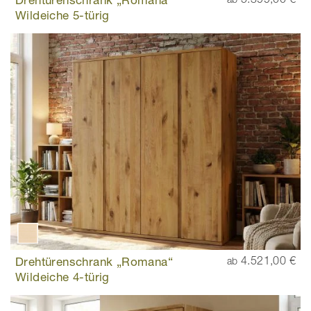
Wildeiche 5-türig
Drehtürenschrank „Romana“
4.521,00 €
ab
Wildeiche 4-türig