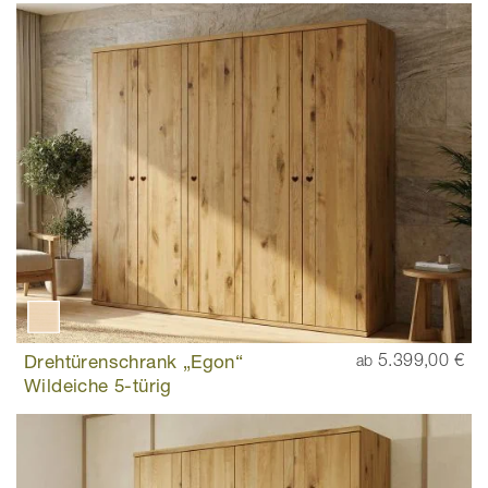
Drehtürenschrank „Egon“
5.399,00 €
ab
Wildeiche 5-türig