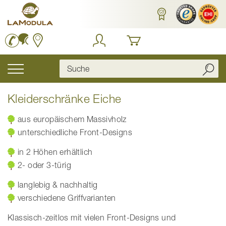
Zum
Inhalt
springen
Navigation
umschalten
Kleiderschränke Eiche
aus europäischem Massivholz
unterschiedliche Front-Designs
in 2 Höhen erhältlich
2- oder 3-türig
langlebig & nachhaltig
verschiedene Griffvarianten
Klassisch-zeitlos mit vielen Front-Designs und