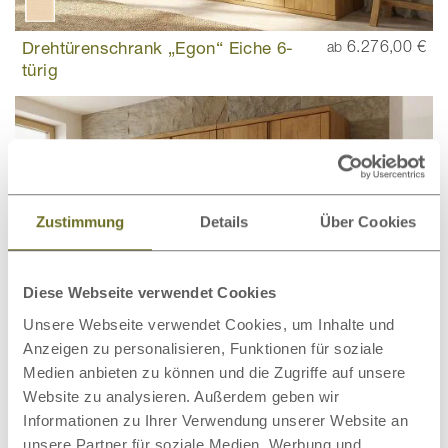
Drehtürenschrank „Egon“ Eiche 6-
6.276,00 €
ab
türig
Zustimmung
Details
Über Cookies
Diese Webseite verwendet Cookies
Unsere Webseite verwendet Cookies, um Inhalte und
Anzeigen zu personalisieren, Funktionen für soziale
Medien anbieten zu können und die Zugriffe auf unsere
Website zu analysieren. Außerdem geben wir
Informationen zu Ihrer Verwendung unserer Website an
Drehtürenschrank „Egon“ Eiche 5-
5.399,00 €
ab
unsere Partner für soziale Medien, Werbung und
türig