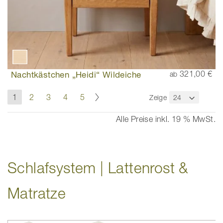
Nachtkästchen „Heidi“ Wildeiche
321,00 €
ab
Seite
Seite
Weiter
Sie
Seite
Seite
Seite
Seite
1
2
3
4
5
Zeige
lesen
gerade
Alle Preise inkl. 19 % MwSt.
die
Seite
Schlafsystem | Lattenrost &
Matratze