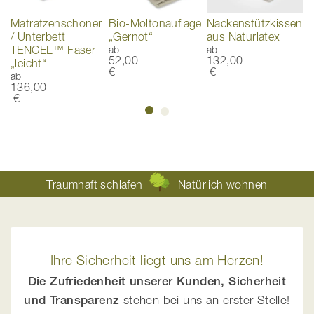
s
Matratzenschoner
Bio-Moltonauflage
Nackenstützkissen
T
/ Unterbett
„Gernot“
aus Naturlatex
B
TENCEL™ Faser
ab
ab
a
52,00
132,00
1
„leicht“
€
€
ab
136,00
€
Traumhaft schlafen
Natürlich wohnen
Ihre Sicherheit liegt uns am Herzen!
Die Zufriedenheit unserer Kunden, Sicherheit
und Transparenz
stehen bei uns an erster Stelle!