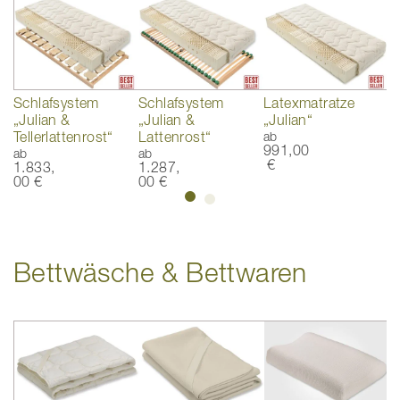
Schlafsystem
Schlafsystem
Latexmatratze
T
„Julian &
„Julian &
„Julian“
„
Tellerlattenrost“
Lattenrost“
ab
a
991,00
9
ab
ab
€
1.833,
1.287,
00 €
00 €
Bettwäsche & Bettwaren