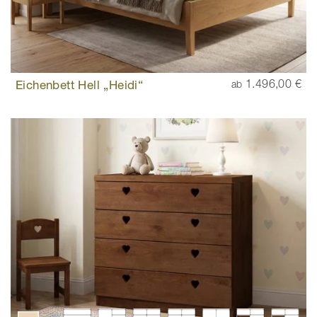
Eichenbett Hell „Heidi“
1.496,00 €
ab