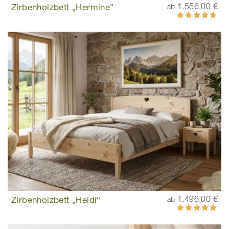
Zirbenholzbett „Hermine“
1.556,00 €
ab
Bewertung:
100%
Zirbenholzbett „Heidi“
1.496,00 €
ab
Bewertung:
100%