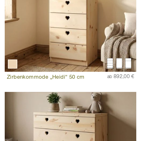
Zirbenkommode „Heidi“ 50 cm
892,00 €
ab