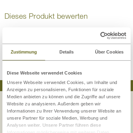
Dieses Produkt bewerten
Schreiben Sie Ihre Meinung zu diesem Artikel:
Kamelhaardecke express - Medium-Decke
Zustimmung
Details
Über Cookies
Kundenrezension verfassen
Diese Webseite verwendet Cookies
Unsere Webseite verwendet Cookies, um Inhalte und
Traumhaft schlafen
Natürlich wohnen
Anzeigen zu personalisieren, Funktionen für soziale
Medien anbieten zu können und die Zugriffe auf unsere
Website zu analysieren. Außerdem geben wir
Informationen zu Ihrer Verwendung unserer Website an
Ihre Sicherheit liegt uns am Herzen!
unsere Partner für soziale Medien, Werbung und
Analysen weiter. Unsere Partner führen diese
Die Zufriedenheit unserer Kunden, Sicherheit
Informationen möglicherweise mit weiteren Daten