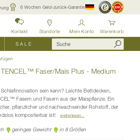
6 Wochen Geld-zurück-Garantie
rung
Kontakt
Standorte
Mein Konto
Warenkorb
S A L E
ufügen
 TENCEL™ Faser/Mais Plus - Medium
 Schlafinnovation sein kann? Leichte Bettdecken,
ENCEL™ Fasern und Fasern aus der Maispflanze. Ein
icher, pflanzlicher und nachwachsender Rohstoff, der
ndslos kompostierbar ist!
weiterlesen
ch
geringes Gewicht
in 8 Größen