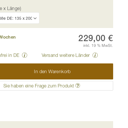
e x Länge)
229,00 €
4 Wochen
inkl. 19 % MwSt.
frei in DE
Versand weitere Länder
In den Warenkorb
e wird sorgfältig mit der Einnadeltechnik hergestellt u
Sie haben eine Frage zum Produkt
aufgrund der weißen Füllung cremig.