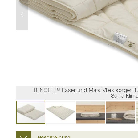
TENCEL™ Faser und Mais-Vlies sorgen f
Schlafklima
Zum
Anfang
Beschreibung