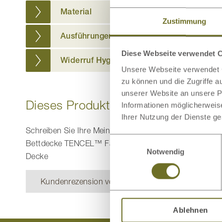
Material
Zustimmung
Ausführungen
Diese Webseite verwendet 
Widerruf Hygieneartikel
Unsere Webseite verwendet C
zu können und die Zugriffe 
unserer Website an unsere Pa
Dieses Produkt bewerten
Informationen möglicherweis
Ihrer Nutzung der Dienste g
Schreiben Sie Ihre Meinung zu diesem Artikel:
Einwilligungsauswahl
Bettdecke TENCEL™ Faser/Mais Plus - Medium
Notwendig
Decke
Kundenrezension verfassen
Ablehnen