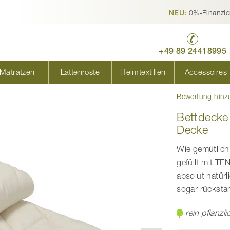
0%-Finanzie
NEU:
+49 89 24418995
Matratzen
Lattenroste
Heimtextilien
Accessoires
Bewertung hinz
Bettdecke
Decke
Wie gemütlich
gefüllt mit T
absolut natürl
sogar rücksta
rein pflanzli