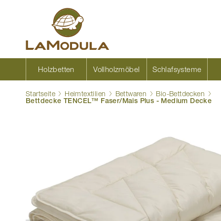
Zum
Inhalt
springen
Holzbetten
Vollholzmöbel
Schlafsysteme
Startseite
Heimtextilien
Bettwaren
Bio-Bettdecken
Bettdecke TENCEL™ Faser/Mais Plus - Medium Decke
Zum
Ende
der
Bildgalerie
springen