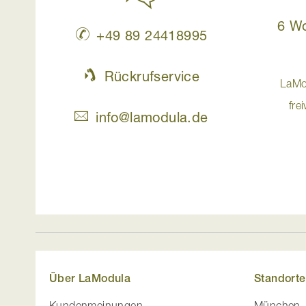
6 W
+49 89 24418995
Rückrufservice
LaMo
fre
info@lamodula.de
Über LaModula
Standorte
Kundenmeinungen
München