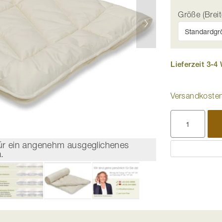
Größe (Breit
Lieferzeit 3-
Versandkosten
ür ein angenehm ausgeglichenes
Diese Deck
.