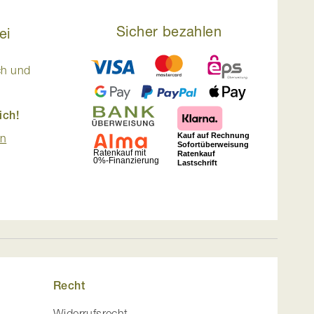
Sicher bezahlen
ei
ch und
ich!
en
Recht
Widerrufsrecht