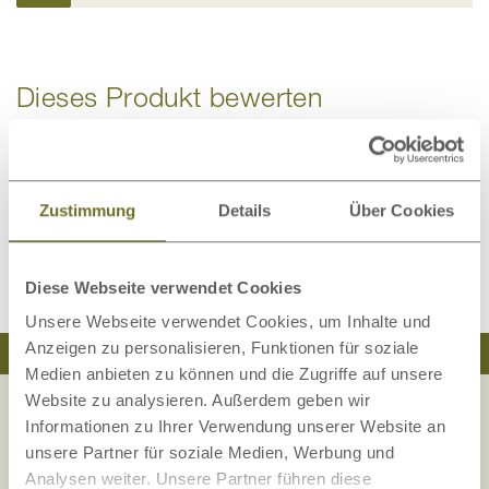
Dieses Produkt bewerten
Schreiben Sie Ihre Meinung zu diesem Artikel:
TENCEL™ Faser Bettdecke – Medium-Decke
Zustimmung
Details
Über Cookies
Kundenrezension verfassen
Diese Webseite verwendet Cookies
Unsere Webseite verwendet Cookies, um Inhalte und
Anzeigen zu personalisieren, Funktionen für soziale
Traumhaft schlafen
Natürlich wohnen
Medien anbieten zu können und die Zugriffe auf unsere
Website zu analysieren. Außerdem geben wir
Informationen zu Ihrer Verwendung unserer Website an
unsere Partner für soziale Medien, Werbung und
Ihre Sicherheit liegt uns am Herzen!
Analysen weiter. Unsere Partner führen diese