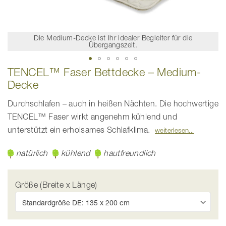
Die Medium-Decke ist Ihr idealer Begleiter für die
Übergangszeit.
Zum
TENCEL™ Faser Bettdecke – Medium-
Anfang
Decke
der
Bildgalerie
springen
Durchschlafen – auch in heißen Nächten. Die hochwertige
TENCEL™ Faser wirkt angenehm kühlend und
unterstützt ein erholsames Schlafklima.
weiterlesen
natürlich
kühlend
hautfreundlich
Größe (Breite x Länge)