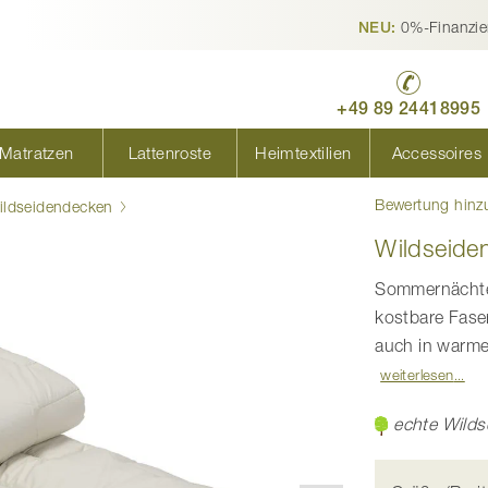
0%-Finanzie
NEU:
+49 89 24418995
Matratzen
Lattenroste
Heimtextilien
Accessoires
Bewertung hinz
ildseidendecken
Wildseide
Sommernächte 
kostbare Fase
auch in warme
weiterlesen
echte Wilds