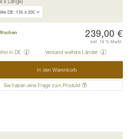
e x Länge)
239,00 €
4 Wochen
inkl. 19 % MwSt.
frei in DE
Versand weitere Länder
In den Warenkorb
Sie haben eine Frage zum Produkt
pmuster entsteht durch die Herstellung mit der Einnade