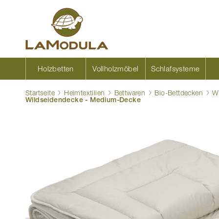
Zum
Inhalt
springen
Holzbetten
Vollholzmöbel
Schlafsysteme
Startseite
Heimtextilien
Bettwaren
Bio-Bettdecken
W
Wildseidendecke - Medium-Decke
Zum
Ende
der
Bildgalerie
springen