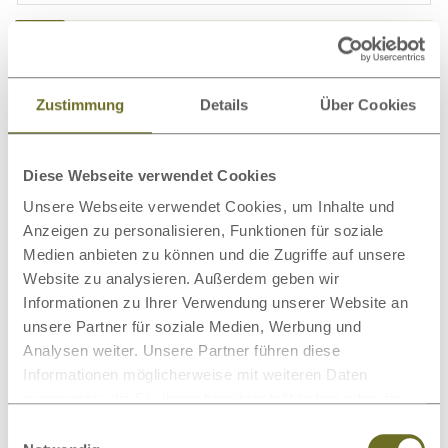
Detailinformationen
Polsterung
Zustimmung
Details
Über Cookies
Einfache Montage
Diese Webseite verwendet Cookies
Über unser Holz
Unsere Webseite verwendet Cookies, um Inhalte und
Anzeigen zu personalisieren, Funktionen für soziale
Medien anbieten zu können und die Zugriffe auf unsere
Weitere passende Kategorien zu diesem
Website zu analysieren. Außerdem geben wir
Produkt
Informationen zu Ihrer Verwendung unserer Website an
unsere Partner für soziale Medien, Werbung und
Analysen weiter. Unsere Partner führen diese
Informationen möglicherweise mit weiteren Daten
zusammen, die Sie ihnen bereitgestellt haben oder die
sie im Rahmen Ihrer Nutzung der Dienste gesammelt
Latexmatratzen
Lattenroste
Einwilligungsauswahl
haben.