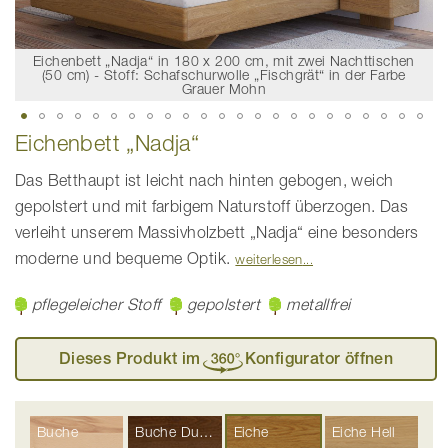
Eichenbett „Nadja“ in 180 x 200 cm, mit zwei Nachttischen
(50 cm) - Stoff: Schafschurwolle „Fischgrät“ in der Farbe
Grauer Mohn
Zum
Eichenbett „Nadja“
Anfang
der
Bildgalerie
Das Betthaupt ist leicht nach hinten gebogen, weich
springen
gepolstert und mit farbigem Naturstoff überzogen. Das
verleiht unserem Massivholzbett „Nadja“ eine besonders
moderne und bequeme Optik.
weiterlesen
pflegeleicher Stoff
gepolstert
metallfrei
Dieses Produkt im
Konfigurator öffnen
Buche
Buche Dunkel
Eiche
Eiche Hell