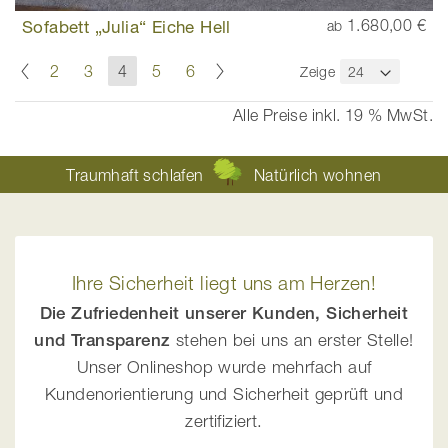
Sofabett „Julia“ Eiche Hell
1.680,00 €
ab
Seite
Seite
Zurück
Seite
Weiter
Seite
Seite
Sie
Seite
Seite
2
3
4
5
6
Zeige
lesen
gerade
Alle Preise inkl. 19 % MwSt.
die
Seite
Traumhaft schlafen
Natürlich wohnen
Ihre Sicherheit liegt uns am Herzen!
Die Zufriedenheit unserer Kunden, Sicherheit
und Transparenz
stehen bei uns an erster Stelle!
Unser Onlineshop wurde mehrfach auf
Kundenorientierung und Sicherheit geprüft und
zertifiziert.