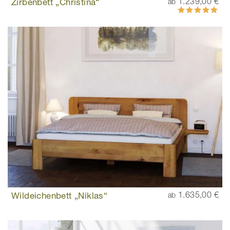
Zirbenbett „Christina“
1.239,00 €
ab
Bewertung:
100%
Wildeichenbett „Niklas“
1.635,00 €
ab