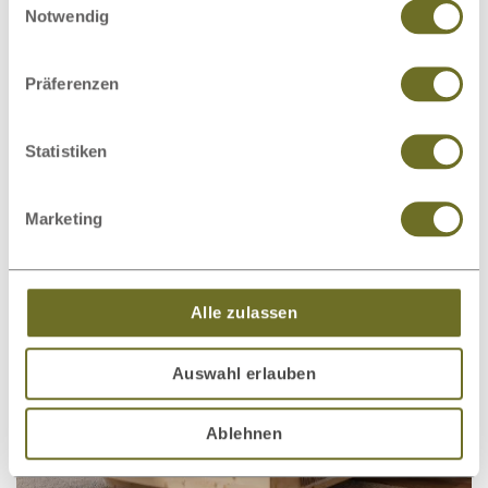
haben.
Notwendig
Präferenzen
Statistiken
Wildeichenbett Hell „Lukas“
1.883,00 €
ab
Marketing
Alle zulassen
Auswahl erlauben
Ablehnen