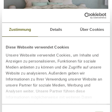
Zustimmung
Details
Über Cookies
Diese Webseite verwendet Cookies
Eichenbett „Frida“
1.164,00 €
ab
Unsere Webseite verwendet Cookies, um Inhalte und
Anzeigen zu personalisieren, Funktionen für soziale
Medien anbieten zu können und die Zugriffe auf unsere
Website zu analysieren. Außerdem geben wir
Informationen zu Ihrer Verwendung unserer Website an
unsere Partner für soziale Medien, Werbung und
Analysen weiter. Unsere Partner führen diese
Informationen möglicherweise mit weiteren Daten
zusammen, die Sie ihnen bereitgestellt haben oder die
sie im Rahmen Ihrer Nutzung der Dienste gesammelt
Einwilligungsauswahl