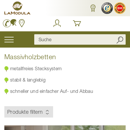
Zum
Inhalt
springen
Navigation
umschalten
Massivholzbetten
metallfreies Stecksystem
stabil & langlebig
schneller und einfacher Auf- und Abbau
Produkte filtern