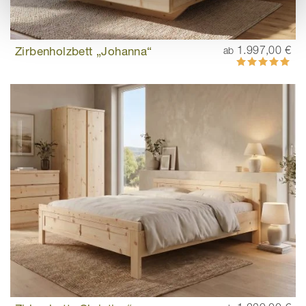
Zirbenholzbett „Johanna“
1.997,00 €
ab
Bewertung:
100%