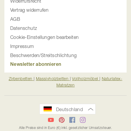
Widerrufsrecht
Vertrag widerrufen
AGB
Datenschutz
Cookie-Einstellungen bearbeiten
Impressum
Beschwerden/Streitschlichtung
Newsletter abonnieren
Zirbenbetten
|
Massivholzbetten
|
Vollholzmöbel
|
Naturlatex-
Matratzen
Deutschland
YouTube
Pinterest
Facebook
Instagram
Alle Preise sind in Euro (€) inkl. gesetzlicher Umsatzsteuer.