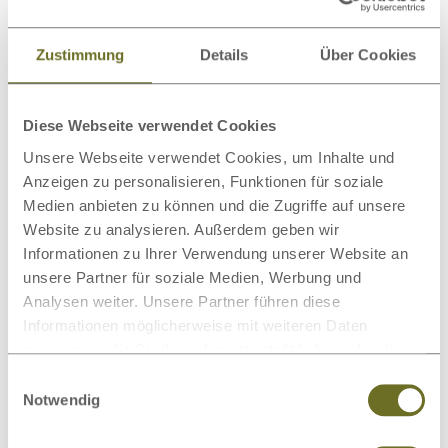
Einfache Montage
Zustimmung
Details
Über Cookies
Über unser Holz
Diese Webseite verwendet Cookies
Unsere Webseite verwendet Cookies, um Inhalte und
Weitere passende Kategorien zu diesem
Anzeigen zu personalisieren, Funktionen für soziale
Produkt
Medien anbieten zu können und die Zugriffe auf unsere
Website zu analysieren. Außerdem geben wir
Informationen zu Ihrer Verwendung unserer Website an
unsere Partner für soziale Medien, Werbung und
Analysen weiter. Unsere Partner führen diese
Informationen möglicherweise mit weiteren Daten
Latexmatratzen
Lattenroste
zusammen, die Sie ihnen bereitgestellt haben oder die
sie im Rahmen Ihrer Nutzung der Dienste gesammelt
Einwilligungsauswahl
haben.
Notwendig