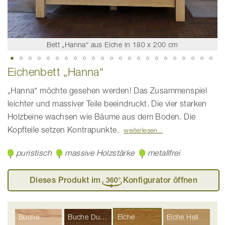
Bett „Hanna“ aus Eiche in 180 x 200 cm
Zum
Eichenbett „Hanna“
Anfang
der
Bildgalerie
„Hanna“ möchte gesehen werden! Das Zusammenspiel
springen
leichter und massiver Teile beeindruckt. Die vier starken
Holzbeine wachsen wie Bäume aus dem Boden. Die
Kopfteile setzen Kontrapunkte.
weiterlesen
puristisch
massive Holzstärke
metallfrei
Dieses Produkt im
Konfigurator öffnen
Buche
Buche Dunkel
Eiche
Eiche Hell