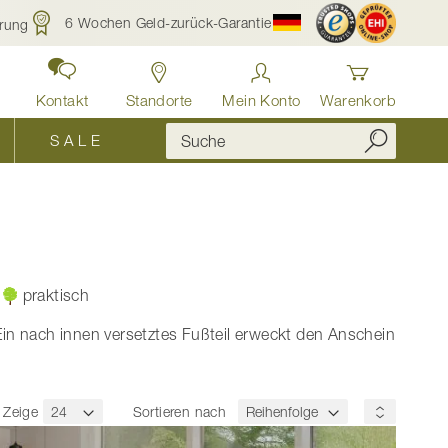
6 Wochen Geld-zurück-Garantie
rung
Kontakt
Standorte
Mein Konto
Warenkorb
S A L E
praktisch
in nach innen versetztes Fußteil erweckt den Anschein
Zeige
Sortieren nach