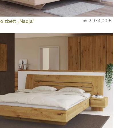
olzbett „Nadja“
2.974,00 €
ab