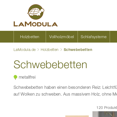
Zum
Inhalt
springen
Holzbetten
Vollholzmöbel
Schlafsysteme
LaModula.de
Holzbetten
Schwebebetten
Schwebebetten
metallfrei
Schwebebetten haben einen besonderen Reiz: Leichtfüß
auf Wolken zu schweben. Aus massivem Holz, ohne Met
120 Produk