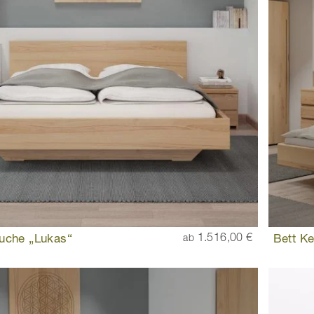
uche „Lukas“
1.516,00 €
Bett Ke
ab