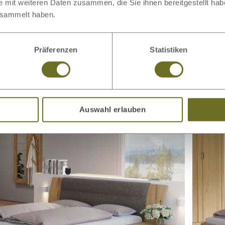
e mit weiteren Daten zusammen, die Sie ihnen bereitgestellt ha
esammelt haben.
Präferenzen
Statistiken
bett Hell „Clara“ mit
2.497,00 €
Wildeic
ab
teil
Auswahl erlauben