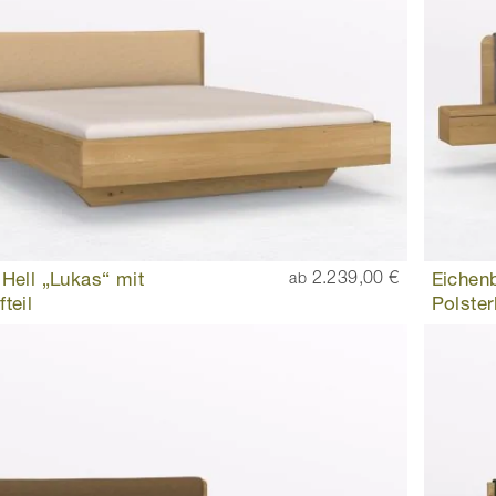
 Hell „Lukas“ mit
2.239,00 €
Eichenb
ab
teil
Polster