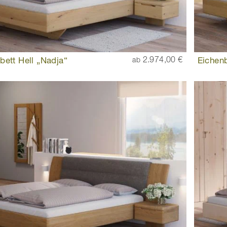
bett Hell „Nadja“
2.974,00 €
Eichenb
ab