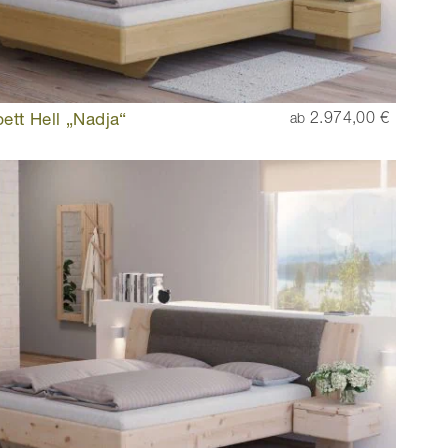
ett Hell „Nadja“
2.974,00 €
ab