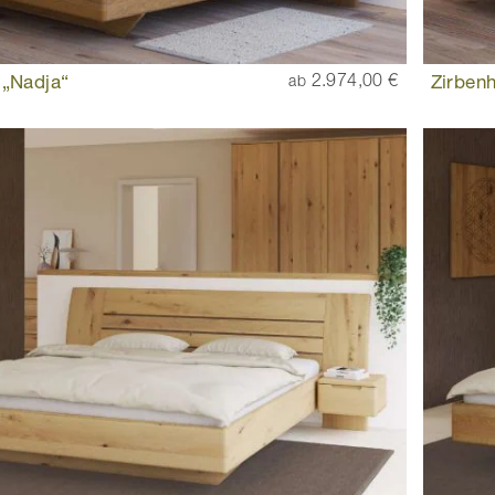
 „Nadja“
2.974,00 €
Zirbenh
ab