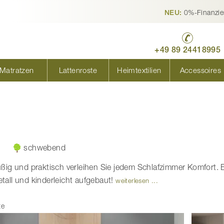
0%-Finanzie
NEU:
+49 89 24418995
Matratzen
Lattenroste
Heimtextilien
Accessoires
schwebend
ig und praktisch verleihen Sie jedem Schlafzimmer Komfort. E
all und kinderleicht aufgebaut!
weiterlesen ...
te