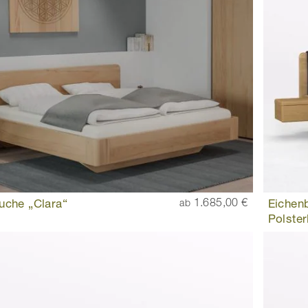
uche „Clara“
1.685,00 €
Eichenb
ab
Polster