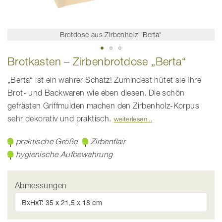
Brotdose aus Zirbenholz "Berta"
Zum
Brotkasten – Zirbenbrotdose „Berta“
Anfang
der
Bildgalerie
„Berta“ ist ein wahrer Schatz! Zumindest hütet sie Ihre
springen
Brot- und Backwaren wie eben diesen. Die schön
gefrästen Griffmulden machen den Zirbenholz-Korpus
sehr dekorativ und praktisch.
weiterlesen
praktische Größe
Zirbenflair
hygienische Aufbewahrung
Abmessungen