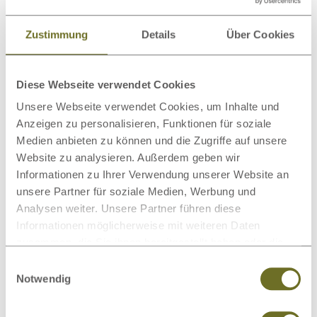
Matratzenschoner
Wollteppiche
Zustimmung
Details
Über Cookies
Diese Webseite verwendet Cookies
Unsere Webseite verwendet Cookies, um Inhalte und
Hocker
Wolldecken
Anzeigen zu personalisieren, Funktionen für soziale
Medien anbieten zu können und die Zugriffe auf unsere
Website zu analysieren. Außerdem geben wir
Dieses Produkt bewerten
Informationen zu Ihrer Verwendung unserer Website an
unsere Partner für soziale Medien, Werbung und
Analysen weiter. Unsere Partner führen diese
Schreiben Sie Ihre Meinung zu diesem Artikel:
Informationen möglicherweise mit weiteren Daten
Brotkasten – Zirbenbrotdose „Berta“
zusammen, die Sie ihnen bereitgestellt haben oder die
sie im Rahmen Ihrer Nutzung der Dienste gesammelt
Einwilligungsauswahl
Kundenrezension verfassen
haben.
Notwendig