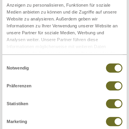
Kindermatratzen
Bettwaren-Set
Anzeigen zu personalisieren, Funktionen für soziale
Medien anbieten zu können und die Zugriffe auf unsere
Website zu analysieren. Außerdem geben wir
Informationen zu Ihrer Verwendung unserer Website an
unsere Partner für soziale Medien, Werbung und
Analysen weiter. Unsere Partner führen diese
Spannleintücher
Informationen möglicherweise mit weiteren Daten
zusammen, die Sie ihnen bereitgestellt haben oder die
sie im Rahmen Ihrer Nutzung der Dienste gesammelt
Einwilligungsauswahl
haben.
Notwendig
Hocker
Wandbilder
Präferenzen
Statistiken
Dieses Produkt bewerten
Marketing
Schreiben Sie Ihre Meinung zu diesem Artikel: