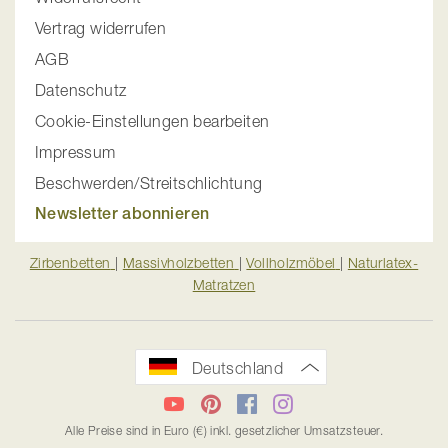
Vertrag widerrufen
AGB
Datenschutz
Cookie-Einstellungen bearbeiten
Impressum
Beschwerden/Streitschlichtung
Newsletter abonnieren
Zirbenbetten
|
Massivholzbetten
|
Vollholzmöbel
|
Naturlatex-
Matratzen
Deutschland
YouTube
Pinterest
Facebook
Instagram
Alle Preise sind in Euro (€) inkl. gesetzlicher Umsatzsteuer.