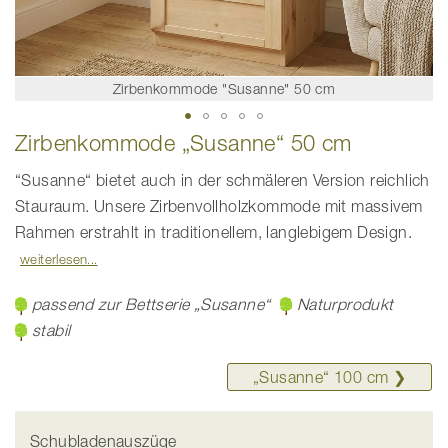
Zirbenkommode "Susanne" 50 cm
Zum
Zirbenkommode „Susanne“ 50 cm
Anfang
der
Bildgalerie
“Susanne“ bietet auch in der schmäleren Version reichlich
springen
Stauraum. Unsere Zirbenvollholzkommode mit massivem
Rahmen erstrahlt in traditionellem, langlebigem Design.
weiterlesen
passend zur Bettserie „Susanne“
Naturprodukt
stabil
„Susanne“ ­100 cm ❯
Schubladenauszüge