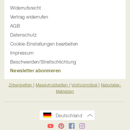
Widerrufsrecht
Vertrag widerrufen
AGB
Datenschutz
Cookie-Einstellungen bearbeiten
Impressum
Beschwerden/Streitschlichtung
Newsletter abonnieren
Zirbenbetten
|
Massivholzbetten
|
Vollholzmöbel
|
Naturlatex-
Matratzen
Deutschland
YouTube
Pinterest
Facebook
Instagram