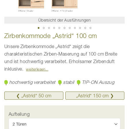
Übersicht der Ausführungen
Zum
Zirbenkommode „Astrid“ 100 cm
Anfang
der
Bildgalerie
Unsere Zirbenkommode „Astrid“ zeigt die
springen
charakteristischen Zirben-Maserung auf 100 cm Breite
und ist hochwertig verarbeitet. Erholsamer Zirbenduft
inklusive.
weiterlesen
hochwertig verarbeitet
stabil
TIP-ON Auszug
❮ „Astrid“ 50 cm
„Astrid“ ­150 cm ❯
Aufteilung