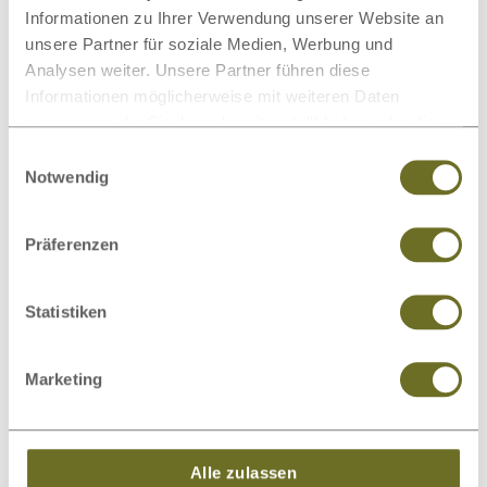
Matratzenschoner
Wollteppiche
Informationen zu Ihrer Verwendung unserer Website an
unsere Partner für soziale Medien, Werbung und
Analysen weiter. Unsere Partner führen diese
Informationen möglicherweise mit weiteren Daten
zusammen, die Sie ihnen bereitgestellt haben oder die
sie im Rahmen Ihrer Nutzung der Dienste gesammelt
Einwilligungsauswahl
Beimöbel
Wolldecken
haben.
Notwendig
Präferenzen
Dieses Produkt bewerten
Schreiben Sie Ihre Meinung zu diesem Artikel:
Statistiken
Zirbenkommode „Astrid“ 100 cm
Marketing
Kundenrezension verfassen
Alle zulassen