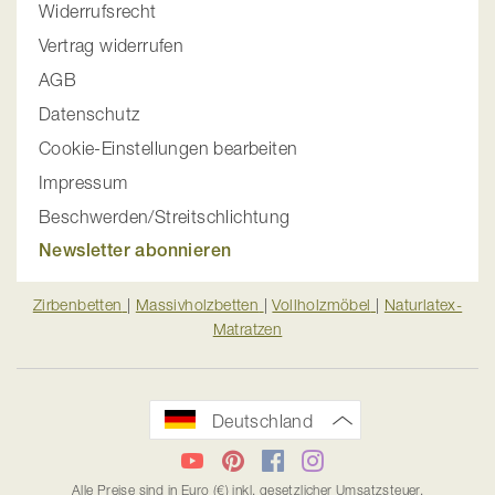
Widerrufsrecht
Vertrag widerrufen
AGB
Datenschutz
Cookie-Einstellungen bearbeiten
Impressum
Beschwerden/Streitschlichtung
Newsletter abonnieren
Zirbenbetten
|
Massivholzbetten
|
Vollholzmöbel
|
Naturlatex-
Matratzen
Deutschland
YouTube
Pinterest
Facebook
Instagram
Alle Preise sind in Euro (€) inkl. gesetzlicher Umsatzsteuer.