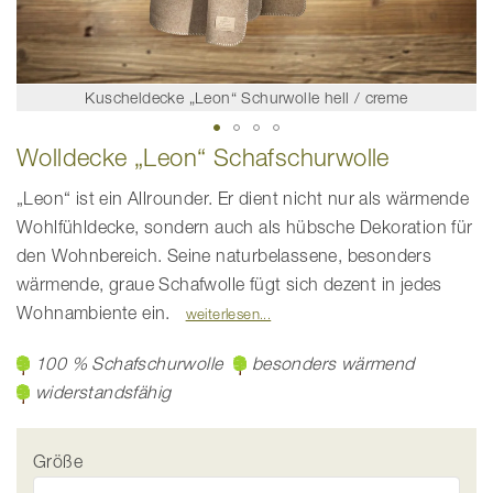
Kuscheldecke „Leon“ Schurwolle hell / creme
Zum
Wolldecke „Leon“ Schafschurwolle
Anfang
der
Bildgalerie
„Leon“ ist ein Allrounder. Er dient nicht nur als wärmende
springen
Wohlfühldecke, sondern auch als hübsche Dekoration für
den Wohnbereich. Seine naturbelassene, besonders
wärmende, graue Schafwolle fügt sich dezent in jedes
Wohnambiente ein.
weiterlesen
100 % Schafschurwolle
besonders wärmend
widerstandsfähig
Größe