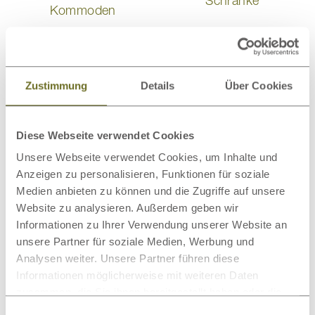
Schränke
Kommoden
Zustimmung
Details
Über Cookies
Wollteppiche
Bettwaren
Diese Webseite verwendet Cookies
Unsere Webseite verwendet Cookies, um Inhalte und
Anzeigen zu personalisieren, Funktionen für soziale
Medien anbieten zu können und die Zugriffe auf unsere
Website zu analysieren. Außerdem geben wir
Bio-Bettwäsche
Wandbilder
Informationen zu Ihrer Verwendung unserer Website an
unsere Partner für soziale Medien, Werbung und
Analysen weiter. Unsere Partner führen diese
Dieses Produkt bewerten
Informationen möglicherweise mit weiteren Daten
zusammen, die Sie ihnen bereitgestellt haben oder die
sie im Rahmen Ihrer Nutzung der Dienste gesammelt
Schreiben Sie Ihre Meinung zu diesem Artikel:
Einwilligungsauswahl