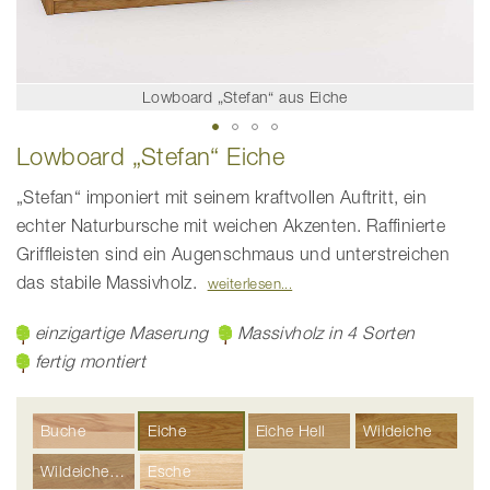
Lowboard „Stefan“ aus Eiche
Zum
Lowboard „Stefan“ Eiche
Anfang
der
Bildgalerie
„Stefan“ imponiert mit seinem kraftvollen Auftritt, ein
springen
echter Naturbursche mit weichen Akzenten. Raffinierte
Griffleisten sind ein Augenschmaus und unterstreichen
das stabile Massivholz.
weiterlesen
einzigartige Maserung
Massivholz in 4 Sorten
fertig montiert
Buche
Eiche
Eiche Hell
Wildeiche
Wildeiche Hell
Esche