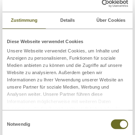
Matratzenschoner
Wollteppiche
Zustimmung
Details
Über Cookies
Diese Webseite verwendet Cookies
Unsere Webseite verwendet Cookies, um Inhalte und
Anzeigen zu personalisieren, Funktionen für soziale
Beimöbel
Wolldecken
Medien anbieten zu können und die Zugriffe auf unsere
Website zu analysieren. Außerdem geben wir
Informationen zu Ihrer Verwendung unserer Website an
Dieses Produkt bewerten
unsere Partner für soziale Medien, Werbung und
Analysen weiter. Unsere Partner führen diese
Schreiben Sie Ihre Meinung zu diesem Artikel:
Informationen möglicherweise mit weiteren Daten
zusammen, die Sie ihnen bereitgestellt haben oder die
Lowboard „Stefan“ Massivholz
sie im Rahmen Ihrer Nutzung der Dienste gesammelt
Einwilligungsauswahl
haben.
Notwendig
Kundenrezension verfassen