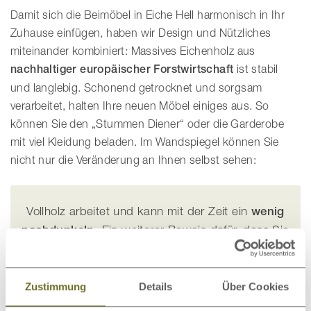
Damit sich die Beimöbel in Eiche Hell harmonisch in Ihr
Zuhause einfügen, haben wir Design und Nützliches
miteinander kombiniert: Massives Eichenholz aus
nachhaltiger europäischer Forstwirtschaft
ist stabil
und langlebig. Schonend getrocknet und sorgsam
verarbeitet, halten Ihre neuen Möbel einiges aus. So
können Sie den „Stummen Diener“ oder die Garderobe
mit viel Kleidung beladen. Im Wandspiegel können Sie
nicht nur die Veränderung an Ihnen selbst sehen:
Vollholz arbeitet und kann mit der Zeit ein
wenig
nachdunkeln
. Ein weiterer Beweis dafür, dass Sie
sich für ein
rein natürliches Produkt
entschieden
haben!
Zustimmung
Details
Über Cookies
Ein Wandelement names „Garderobe"