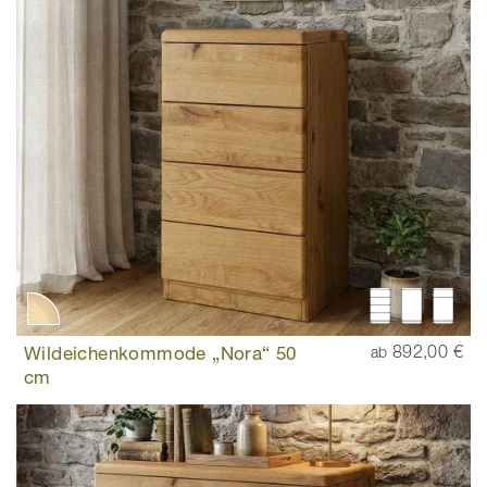
Wildeichenkommode „Nora“ 50
892,00 €
ab
cm