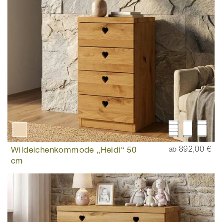
Wildeichenkommode „Heidi“ 50
892,00 €
ab
cm