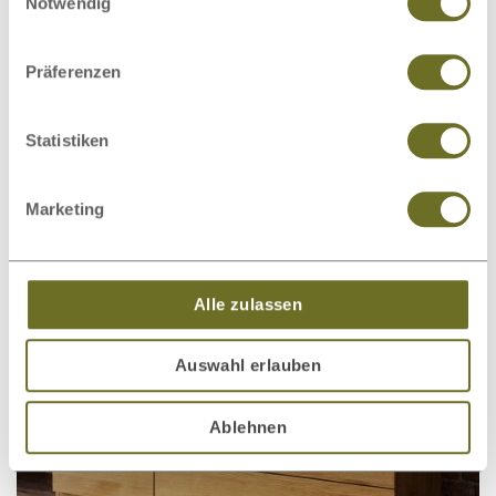
Notwendig
Präferenzen
Statistiken
Kommode Wildeiche „Timon“ 100
991,00 €
ab
1.387,00 €
statt
cm
Marketing
Alle zulassen
Auswahl erlauben
Ablehnen