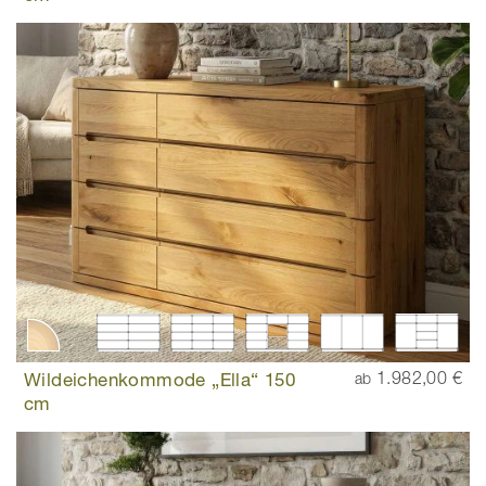
Wildeichenkommode „Ella“ 150
1.982,00 €
ab
cm