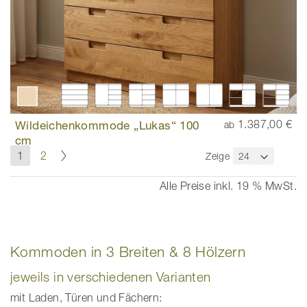
Wildeichenkommode „Lukas“ 100
1.387,00 €
ab
cm
Seite
Seite
Weiter
Sie
Seite
1
2
Zeige
lesen
gerade
Alle Preise inkl. 19 % MwSt.
die
Seite
Kommoden in 3 Breiten & 8 Hölzern
jeweils in verschiedenen Varianten
mit Laden, Türen und Fächern: