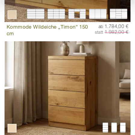
Kommode Wildeiche „Timon“ 150
1.784,00 €
ab
1.982,00 €
statt
cm