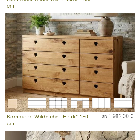
cm
Kommode Wildeiche „Heidi“ 150
1.982,00 €
ab
cm