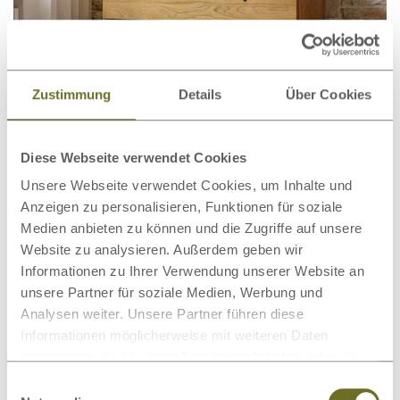
Zustimmung
Details
Über Cookies
Diese Webseite verwendet Cookies
Unsere Webseite verwendet Cookies, um Inhalte und
Wildeichenkommode „Heidi“ 100
1.387,00 €
ab
Anzeigen zu personalisieren, Funktionen für soziale
cm
Medien anbieten zu können und die Zugriffe auf unsere
Website zu analysieren. Außerdem geben wir
Informationen zu Ihrer Verwendung unserer Website an
unsere Partner für soziale Medien, Werbung und
Analysen weiter. Unsere Partner führen diese
Informationen möglicherweise mit weiteren Daten
zusammen, die Sie ihnen bereitgestellt haben oder die
sie im Rahmen Ihrer Nutzung der Dienste gesammelt
Einwilligungsauswahl
haben.