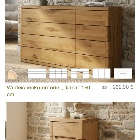
Wildeichenkommode „Diana“ 150
1.982,00 €
ab
cm