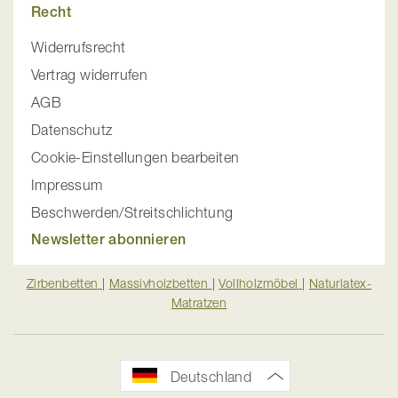
Recht
Widerrufsrecht
Vertrag widerrufen
AGB
Datenschutz
Cookie-Einstellungen bearbeiten
Impressum
Beschwerden/Streitschlichtung
Newsletter abonnieren
Zirbenbetten
|
Massivholzbetten
|
Vollholzmöbel
|
Naturlatex-
Matratzen
Deutschland
YouTube
Pinterest
Facebook
Instagram