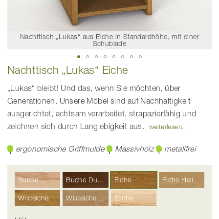
Nachttisch „Lukas“ aus Eiche in Standardhöhe, mit einer
Schublade
Zum
Nachttisch „Lukas“ Eiche
Anfang
der
Bildgalerie
„Lukas“ bleibt! Und das, wenn Sie möchten, über
springen
Generationen. Unsere Möbel sind auf Nachhaltigkeit
ausgerichtet, achtsam verarbeitet, strapazierfähig und
zeichnen sich durch Langlebigkeit aus.
weiterlesen
ergonomische Griffmulde
Massivholz
metallfrei
Buche
Buche Dunkel
Eiche
Eiche Hell
Wildeiche
Wildeiche Hell
Esche