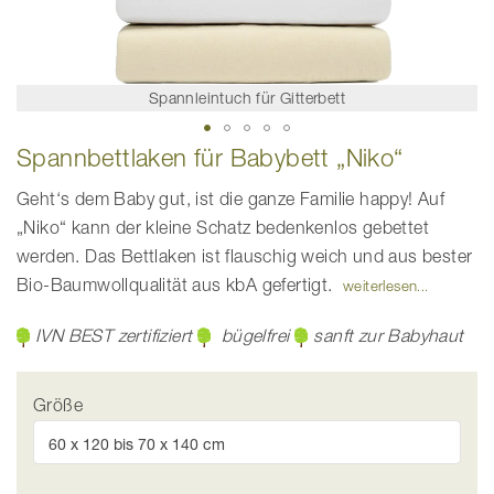
Spannleintuch für Gitterbett
Zum
Spannbettlaken für Babybett „Niko“
Anfang
der
Bildgalerie
Geht‘s dem Baby gut, ist die ganze Familie happy! Auf
springen
„Niko“ kann der kleine Schatz bedenkenlos gebettet
werden. Das Bettlaken ist flauschig weich und aus bester
Bio-Baumwollqualität aus kbA gefertigt.
weiterlesen
IVN BEST zertifiziert
bügelfrei
sanft zur Babyhaut
Größe