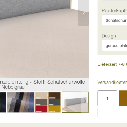
Polsterkopft
Design
Lieferzeit 7-
erade einteilig - Stoff: Schafschurwolle
Stoffkopfteil 
Versandkosten
e Nebelgrau