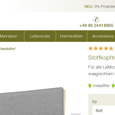
0%-Finanzie
NEU:
+49 89 24418995
Matratzen
Lattenroste
Heimtextilien
Accessoires
Bewertung:
Charlotte“
100
100
% of
Stoffkopfte
Für alle LaMo
waagrechtem K
metallfrei
für