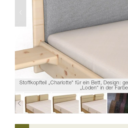
Stoffkopfteil „Charlotte" für ein Bett, Design: g
„Loden“ in der Farb
Zum
Anfang