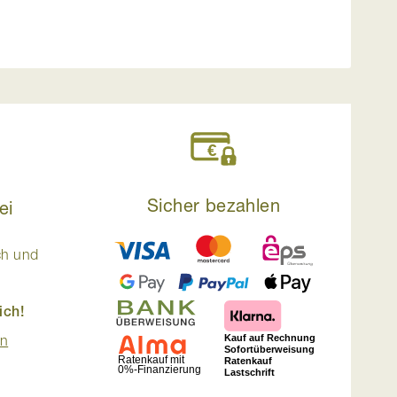
Sicher bezahlen
ei
ch und
ich!
en