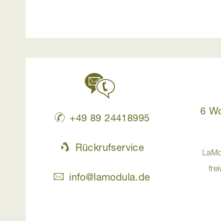
6 W
+49 89 24418995
Rückrufservice
LaMo
fre
info@lamodula.de