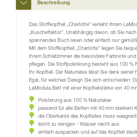
Beschreibung
der
Bildgalerie
springen
Das Stoffkopfteil „Charlotte" verleiht Ihrem LaM
„Kuschelfaktor". Unabhängig davon, ob Sie nach
spannendes Buch lesen oder einfach nur gemütli
Mit dem Stoffkopfteil „Charlotte" liegen Sie be
Ihrem Schlafzimmer die besondere Farbnote und s
pflegen. Die Stoffpolsterung besteht aus 100 % 
Ihr Kopfteil. Der Naturlatex lässt Sie dank seiner
Egal, für welches Design Sie sich entscheiden: Da
LaModula Bett mit einer Kopfteilstärke von 40 m
Polsterung aus 100 % Naturlatex
passend für alle Betten mit 40 mm starkem K
die Oberkante des Kopfteiles muss waagrech
leicht zu reinigen - Wasser reicht aus
einfach auspacken und auf das Kopfteil stec