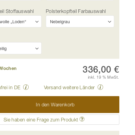
eil Stoffauswahl
Polsterkopfteil Farbauswahl
336,00 €
8 Wochen
inkl. 19 % MwSt.
„Charlotte" für ein Bett, Design: gerade einteilig - Stoff:
frei in DE
Versand weitere Länder
„Loden“ in der Farbe Zimtrinde
In den Warenkorb
Sie haben eine Frage zum Produkt