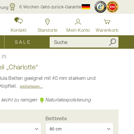
6 Wochen Geld-zurück-Garantie
rung
Kontakt
Standorte
Mein Konto
Warenkorb
S A L E
1
il „Charlotte“
dula Betten geeignet mit 40 mm starkem und
opfteil.
weiterlesen
leicht zu reinigen
Naturlatexpolsterung
Bettbreite