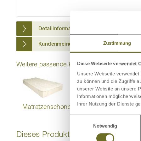
Detailinformationen
Zustimmung
Kundenmeinungen
Weitere passende Kategorien zu diesem Pr
Diese Webseite verwendet 
Unsere Webseite verwendet C
zu können und die Zugriffe 
unserer Website an unsere Pa
Informationen möglicherweis
Ihrer Nutzung der Dienste g
Matratzenschoner
Bettdecken
Einwilligungsauswahl
Notwendig
Dieses Produkt bewerten