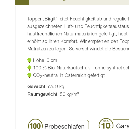
der
Bildgalerie
Topper „Birgit“ leitet Feuchtigkeit ab und regul
springen
ausgezeichneten Luft- und Feuchtigkeitsaustausch
hautfreundlichen Naturmaterialien gefertigt, heb
erhöht so Ihren Komfort. Wir empfehlen den Top
Matratzen zu legen. So verschwindet die Besuche
Höhe: 6 cm
100 % Bio-Naturkautschuk – ohne synthetisc
CO
-neutral in Österreich gefertigt
2
Gewicht
: ca. 9 kg
Raumgewicht
: 50 kg/m³