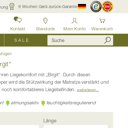
6 Wochen Geld-zurück-Garantie
rung
Kontakt
Standorte
Mein Konto
Warenkorb
S A L E
ufügen
rgit“
hren Liegekomfort mit „Birgit“. Durch diesen
per wird die Stützwirkung der Matratze verstärkt und
n noch komfortableres Liegebefinden.
weiterlesen
rt
atmungsaktiv
feuchtigkeitsregulierend
Länge