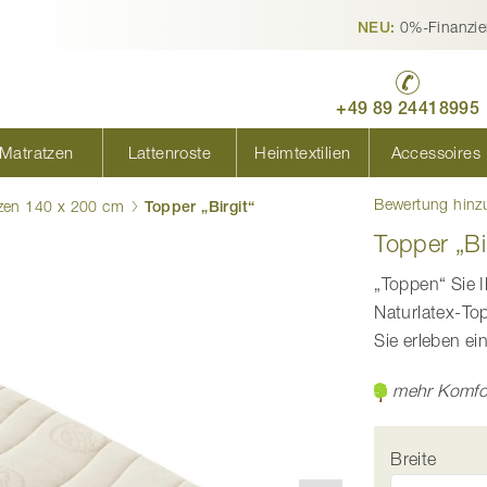
0%-Finanzie
NEU:
+49 89 24418995
Matratzen
Lattenroste
Heimtextilien
Accessoires
Bewertung hinz
zen 140 x 200 cm
Topper „Birgit“
Topper „Bi
„Toppen“ Sie I
Naturlatex-Top
Sie erleben ei
mehr Komfo
Breite