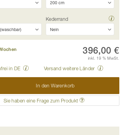
Kederrand
396,00 €
6 Wochen
inkl. 19 % MwSt.
frei in DE
Versand weitere Länder
In den Warenkorb
umhüllt von einem hochwertiger Bio-Bezug, aus 3 Mater
Sie haben eine Frage zum Produkt