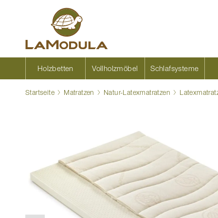
Zum
Inhalt
springen
Holzbetten
Vollholzmöbel
Schlafsysteme
Startseite
Matratzen
Natur-Latexmatratzen
Latexmatrat
Zum
Ende
der
Bildgalerie
springen