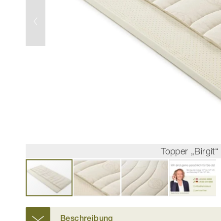
Topper „Birgit
Zum
Anfang
Beschreibung