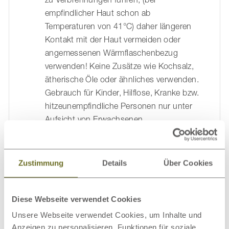
empfindlicher Haut schon ab
Temperaturen von 41°C) daher längeren
Kontakt mit der Haut vermeiden oder
angemessenen Wärmflaschenbezug
verwenden! Keine Zusätze wie Kochsalz,
ätherische Öle oder ähnliches verwenden.
Gebrauch für Kinder, Hilflose, Kranke bzw.
hitzeunempfindliche Personen nur unter
Aufsicht von Erwachsenen.
Bitte vermeiden Sie längeren direkten
Hautkontakt und füllen Sie kein
kochendes Wasser in die Wärmeflasche.
Zustimmung
Details
Über Cookies
Achten Sie auf ein einwandfreies
Verschließen der Wärmflasche, um ein
Auslaufen zu vermeiden.
Diese Webseite verwendet Cookies
Unsere Webseite verwendet Cookies, um Inhalte und
Anzeigen zu personalisieren, Funktionen für soziale
Allgemeine Sicherheitsempfehlungen finden