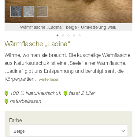
Wärmflasche „Ladina“, beige - Umkettelung weiß
Zum
Wärmflasche „Ladina“
Anfang
der
Bildgalerie
Wärme, wo man sie braucht. Die kuschelige Wärmflasche
springen
aus Naturkautschuk ist eine „Seele“ einer Wärmflasche.
„Ladina“ gibt uns Entspannung und beruhigt sanft die
Körperpartien.
weiterlesen
100 % Naturkautschuk
fasst 2 Liter
naturbelassen
Farbe