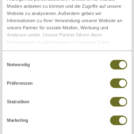
Medien anbieten zu können und die Zugriffe auf unsere
Sie in diesem PDF in 16 Sprachen:
PDF-
Website zu analysieren. Außerdem geben wir
Download
Informationen zu Ihrer Verwendung unserer Website an
unsere Partner für soziale Medien, Werbung und
Analysen weiter. Unsere Partner führen diese
Informationen möglicherweise mit weiteren Daten
zusammen, die Sie ihnen bereitgestellt haben oder die
Pflegehinweis
sie im Rahmen Ihrer Nutzung der Dienste gesammelt
Einwilligungsauswahl
haben.
Notwendig
Weitere passende Kategorien zu diesem
Produkt
Präferenzen
Statistiken
Marketing
Matratzenschoner
Bettdecken