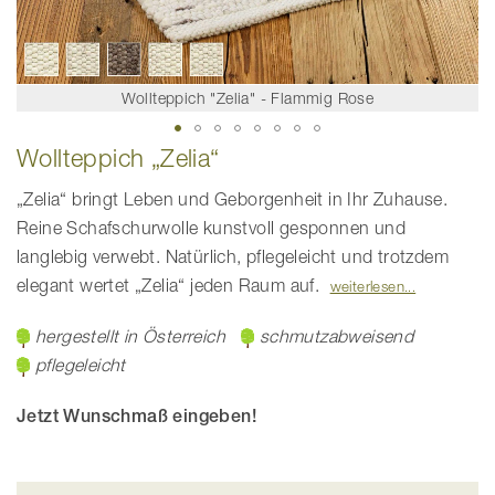
Wollteppich "Zelia" - Flammig Rose
Zum
Wollteppich „Zelia“
Anfang
der
Bildgalerie
„Zelia“ bringt Leben und Geborgenheit in Ihr Zuhause.
springen
Reine Schafschurwolle kunstvoll gesponnen und
langlebig verwebt. Natürlich, pflegeleicht und trotzdem
elegant wertet „Zelia“ jeden Raum auf.
weiterlesen
hergestellt in Österreich
schmutzabweisend
pflegeleicht
Jetzt Wunschmaß eingeben!