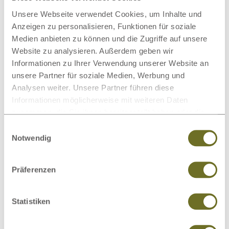
Unsere Webseite verwendet Cookies, um Inhalte und
Anzeigen zu personalisieren, Funktionen für soziale
Brotkästen
Kopfkissen
Medien anbieten zu können und die Zugriffe auf unsere
Website zu analysieren. Außerdem geben wir
Informationen zu Ihrer Verwendung unserer Website an
unsere Partner für soziale Medien, Werbung und
Analysen weiter. Unsere Partner führen diese
Informationen möglicherweise mit weiteren Daten
Hocker
Spannleintücher
zusammen, die Sie ihnen bereitgestellt haben oder die
sie im Rahmen Ihrer Nutzung der Dienste gesammelt
Einwilligungsauswahl
haben.
Notwendig
Präferenzen
Wandbilder
Wollteppiche
Statistiken