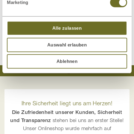
Dieses Produkt bewerten
Marketing
Schreiben Sie Ihre Meinung zu diesem Artikel:
Wollteppich „Zelia“
Alle zulassen
Kundenrezension verfassen
Auswahl erlauben
Ablehnen
Traumhaft schlafen
Natürlich wohnen
Ihre Sicherheit liegt uns am Herzen!
Die Zufriedenheit unserer Kunden, Sicherheit
und Transparenz
stehen bei uns an erster Stelle!
Unser Onlineshop wurde mehrfach auf