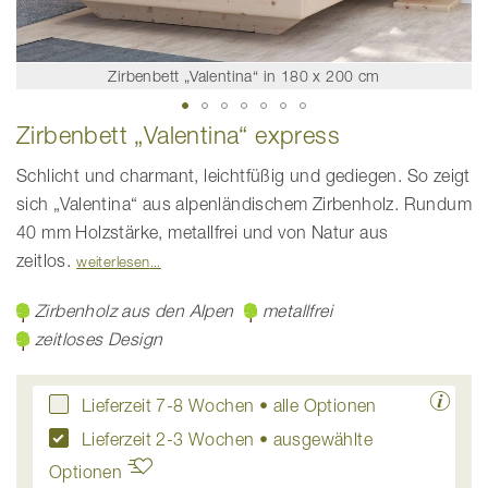
Zirbenbett „Valentina“ in 180 x 200 cm
Zum
Zirbenbett „Valentina“ express
Anfang
der
Bildgalerie
Schlicht und charmant, leichtfüßig und gediegen. So zeigt
springen
sich „Valentina“ aus alpenländischem Zirbenholz. Rundum
40 mm Holzstärke, metallfrei und von Natur aus
zeitlos.
weiterlesen
Zirbenholz aus den Alpen
metallfrei
zeitloses Design
Lieferzeit 7-8 Wochen
• alle Optionen
Lieferzeit 2-3 Wochen • ausgewählte
Optionen