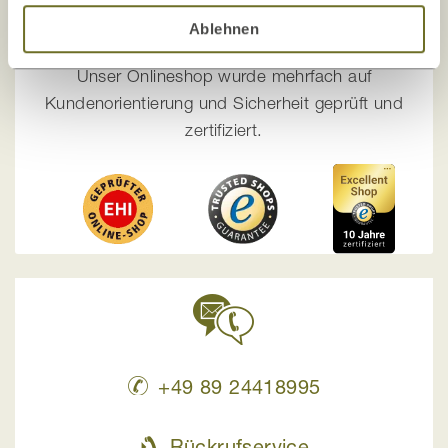
Die Zufriedenheit unserer Kunden, Sicherheit
Ablehnen
und Transparenz
stehen bei uns an erster Stelle!
Unser Onlineshop wurde mehrfach auf
Kundenorientierung und Sicherheit geprüft und
zertifiziert.
+49 89 24418995
Rückrufservice