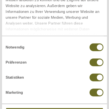
Website zu analysieren. Außerdem geben wir
Informationen zu Ihrer Verwendung unserer Website an
Matratzenschoner
Wollteppiche
unsere Partner für soziale Medien, Werbung und
Analysen weiter. Unsere Partner führen diese
Informationen möglicherweise mit weiteren Daten
zusammen, die Sie ihnen bereitgestellt haben oder die
sie im Rahmen Ihrer Nutzung der Dienste gesammelt
Einwilligungsauswahl
haben.
Notwendig
Beimöbel
Wolldecken
Präferenzen
Dieses Produkt bewerten
Statistiken
Schreiben Sie Ihre Meinung zu diesem Artikel:
Zirbenschrank „Romana“ 2-türig
Marketing
Kundenrezension verfassen