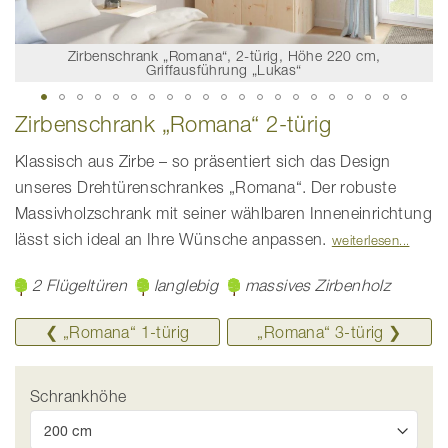
Zirbenschrank „Romana“, 2-türig, Höhe 220 cm,
Griffausführung „Lukas“
Zum
Zirbenschrank „Romana“ 2-türig
Anfang
der
Bildgalerie
Klassisch aus Zirbe – so präsentiert sich das Design
springen
unseres Drehtürenschrankes „Romana“. Der robuste
Massivholzschrank mit seiner wählbaren Inneneinrichtung
lässt sich ideal an Ihre Wünsche anpassen.
weiterlesen
2 Flügeltüren
langlebig
massives Zirbenholz
❮ „Romana“ 1-türig
„Romana“ ­3-türig ❯
Schrankhöhe