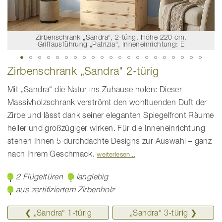
Zirbenschrank „Sandra“, 2-türig, Höhe 220 cm,
Griffausführung „Patrizia“, Inneneinrichtung: E
Zum
Zirbenschrank „Sandra" 2-türig
Anfang
der
Bildgalerie
Mit „Sandra“ die Natur ins Zuhause holen: Dieser
springen
Massivholzschrank verströmt den wohltuenden Duft der
Zirbe und lässt dank seiner eleganten Spiegelfront Räume
heller und großzügiger wirken. Für die Inneneinrichtung
stehen Ihnen 5 durchdachte Designs zur Auswahl – ganz
nach Ihrem Geschmack.
weiterlesen
2 Flügeltüren
langlebig
aus zertifiziertem Zirbenholz
❮ „Sandra“ 1-türig
„Sandra“ ­3-türig ❯