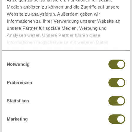
Medien anbieten zu können und die Zugriffe auf unsere
Website zu analysieren. Außerdem geben wir
Informationen zu Ihrer Verwendung unserer Website an
unsere Partner für soziale Medien, Werbung und
Matratzenschoner
Wollteppiche
Analysen weiter. Unsere Partner führen diese
Informationen möglicherweise mit weiteren Daten
zusammen, die Sie ihnen bereitgestellt haben oder die
sie im Rahmen Ihrer Nutzung der Dienste gesammelt
Einwilligungsauswahl
haben.
Notwendig
Beimöbel
Wolldecken
Präferenzen
Dieses Produkt bewerten
Statistiken
Schreiben Sie Ihre Meinung zu diesem Artikel:
Marketing
Zirbenschrank „Sandra" 2-türig