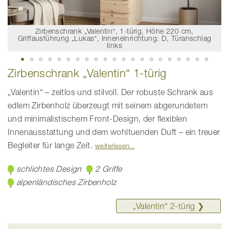
Zirbenschrank „Valentin“, 1-türig, Höhe 220 cm,
Griffausführung „Lukas“, Inneneinrichtung: D, Türanschlag
links
Zum
Zirbenschrank „Valentin“ 1-türig
Anfang
der
Bildgalerie
„Valentin“ – zeitlos und stilvoll. Der robuste Schrank aus
springen
edlem Zirbenholz überzeugt mit seinem abgerundetem
und minimalistischem Front-Design, der flexiblen
Innenausstattung und dem wohltuenden Duft – ein treuer
Begleiter für lange Zeit.
weiterlesen
schlichtes Design
2 Griffe
alpenländisches Zirbenholz
„Valentin“ ­2-türig ❯