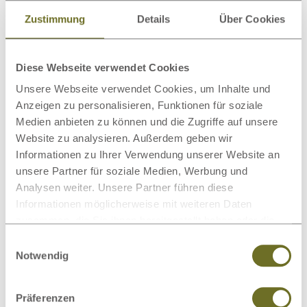
Zustimmung
Details
Über Cookies
Beratung
Diese Webseite verwendet Cookies
Weitere passende Kategorien zu diesem
Unsere Webseite verwendet Cookies, um Inhalte und
Produkt
Anzeigen zu personalisieren, Funktionen für soziale
Medien anbieten zu können und die Zugriffe auf unsere
Website zu analysieren. Außerdem geben wir
Informationen zu Ihrer Verwendung unserer Website an
unsere Partner für soziale Medien, Werbung und
Bio-Bettwäsche
Bettdecken
Analysen weiter. Unsere Partner führen diese
Informationen möglicherweise mit weiteren Daten
zusammen, die Sie ihnen bereitgestellt haben oder die
sie im Rahmen Ihrer Nutzung der Dienste gesammelt
Einwilligungsauswahl
haben.
Notwendig
Matratzenschoner
Wollteppiche
Präferenzen