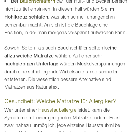
A
Bei
Bauchschläfern
darf der Hüft- und Beckenbereich
b
nicht zu tief einsinken. In diesem Fall würden Sie
im
h
Hohlkreuz schlafen
, was sich schnell unangenehm
ä
bemerkbar macht. An sich ist die Bauchlage eine
n
g
Position, in der man morgens verspannt aufwachen kann.
i
g
Sowohl Seiten- als auch Bauchschläfer sollten
keine
k
allzu weiche Matratze
wählen. Auf einer sehr
e
i
nachgiebigen Unterlage
würden Muskelverspannungen
t
durch eine schiefliegende Wirbelsäule umso schneller
v
entstehen. Die wesentlich bessere Alternative sind
o
m
Matratzen aus Naturlatex.
K
ö
Gesundheit: Welche Matratze für Allergiker?
r
Wer unter einer
Hausstauballergie
leidet, kann die
p
Symptome mit einer geeigneten Matratze lindern. Es ist
e
r
zwar nahezu unmöglich, jede einzelne Hausstaubmilbe
g