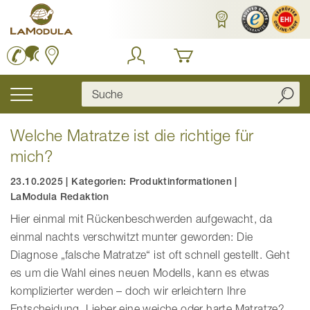
Zum
Inhalt
springen
Navigation
umschalten
Welche Matratze ist die richtige für
mich?
23.10.2025
|
Kategorien:
Produktinformationen
|
LaModula Redaktion
Hier einmal mit Rückenbeschwerden aufgewacht, da
einmal nachts verschwitzt munter geworden: Die
Diagnose „falsche Matratze“ ist oft schnell gestellt. Geht
es um die Wahl eines neuen Modells, kann es etwas
komplizierter werden – doch wir erleichtern Ihre
Entscheidung. Lieber eine weiche oder harte Matratze?