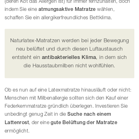
(deren Kot das Allergen ist) für immer fernzuhalten, doch
e
indem Sie eine
atmungsaktive Matratze
wählen,
w
schaffen Sie ein allergikerfreundliches Bettklima.
i
c
h
t
Naturlatex-Matratzen werden bei jeder Bewegung
.
neu belüftet und durch diesen Luftaustausch
entsteht ein
antibakterielles Klima
, in dem sich
die Hausstaubmilben nicht wohlfühlen.
Ob es nun auf eine Latexmatratze hinausläuft oder nicht:
Menschen mit Milbenallergie sollten sich den Kauf einer
Federkernmatratze gründlich überlegen. Investieren Sie
unbedingt genug Zeit in die
Suche nach einem
Lattenrost
, der eine
gute Belüftung der Matratze
ermöglicht.