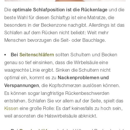
H
ä
Die
optimale Schlafposition ist die Rückenlage
und die
r
beste Wahl für diesen Schlaftyp ist eine Matratze, die
t
besonders in der Beckenzone nachgibt. Allerdings ist das
e
Schlafen auf dem Rücken nicht beliebt: Weit mehr
g
r
Menschen bevorzugen die Seit- oder Bauchlage.
a
d
Bei
Seitenschläfern
sollten Schultern und Becken
e
genau so tief einsinken, dass die Wirbelsäule eine
(
H
waagrechte Linie ergibt. Sinken die Schultern nicht
2
optimal ein, kommt es zu
Nackenproblemen und
b
Verspannungen
, die Kopfschmerzen auslösen können.
i
Es können sogar langfristige Rückenbeschwerden
s
H
entstehen. Schlafen Sie vor allem auf der Seite, spielt das
5
Kissen
eine große Rolle: Es darf keinesfalls zu hoch sein,
)
weil ansonsten die Halswirbelsäule abknickt.
i
n