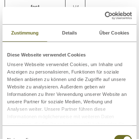
fest
H4
sehr fest
H5
Zustimmung
Details
Über Cookies
Faustregel:
Bei niedrigem Körpergewicht weichen
Härtegrad wählen, bei hohem Körpergewicht festen
Diese Webseite verwendet Cookies
Härtegrad.
Unsere Webseite verwendet Cookies, um Inhalte und
Anzeigen zu personalisieren, Funktionen für soziale
Eher weiche Matratzen
passen besser zu einem
Medien anbieten zu können und die Zugriffe auf unsere
geringeren Körpergewicht.
Website zu analysieren. Außerdem geben wir
Eher härtere Matratzen
passen gut zu einem höheren
Informationen zu Ihrer Verwendung unserer Website an
Körpergewicht.
unsere Partner für soziale Medien, Werbung und
Härtere Matratzen
mit speziell-stabilen Lattenrosten
Analysen weiter. Unsere Partner führen diese
eignen sich für sehr kräftige, schwere Personen
Informationen möglicherweise mit weiteren Daten
zusammen, die Sie ihnen bereitgestellt haben oder die
Gibt die Matratze
im Becken- und Schulterbereich am
sie im Rahmen Ihrer Nutzung der Dienste gesammelt
stärksten nach, haben Sie den passenden
Härtegrad
Einwilligungsauswahl
haben.