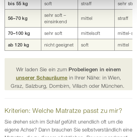
Ü
soft
straff
sehr straf
bis 55 kg
b
e
sehr soft –
mittel
straff
56–70 kg
r
einsinkend
s
i
sehr soft
mittelsoft
mittel-str
70–100 kg
c
nicht geeignet
soft
mittel
ab 120 kg
h
t
ü
b
Wir laden Sie ein zum
Probeliegen in einem
e
r
unserer Schauräume
in Ihrer Nähe: in Wien,
d
Graz, Salzburg, Dornbirn, Villach oder München.
a
s
L
i
Kriterien: Welche Matratze passt zu mir?
e
Sie drehen sich im Schlaf gefühlt unendlich oft um die
g
e
eigene Achse? Dann brauchen Sie selbstverständlich eine
e