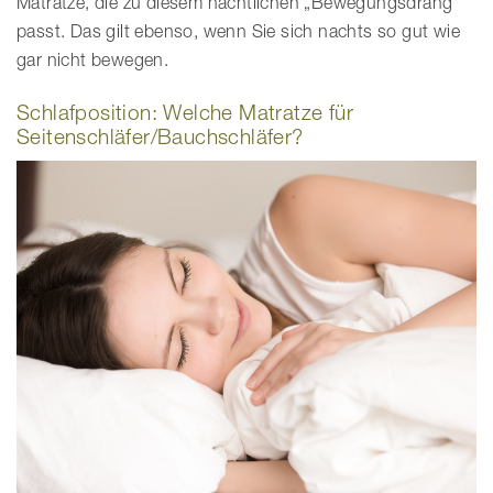
Matratze, die zu diesem nächtlichen „Bewegungsdrang“
m
passt. Das gilt ebenso, wenn Sie sich nachts so gut wie
p
gar nicht bewegen.
f
i
n
Schlafposition: Welche Matratze für
d
Seitenschläfer/Bauchschläfer?
e
n
v
e
r
s
c
h
i
e
d
e
n
e
r