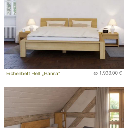
Eichenbett Hell „Hanna“
1.938,00 €
ab