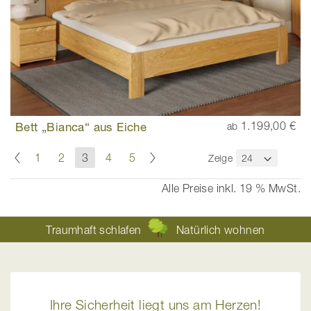
Bett „Bianca“ aus Eiche
1.199,00 €
ab
Seite
Seite
Zurück
Seite
Weiter
Seite
Seite
Sie
Seite
Seite
1
2
3
4
5
Zeige
lesen
gerade
Alle Preise inkl. 19 % MwSt.
die
Seite
Traumhaft schlafen
Natürlich wohnen
Ihre Sicherheit liegt uns am Herzen!