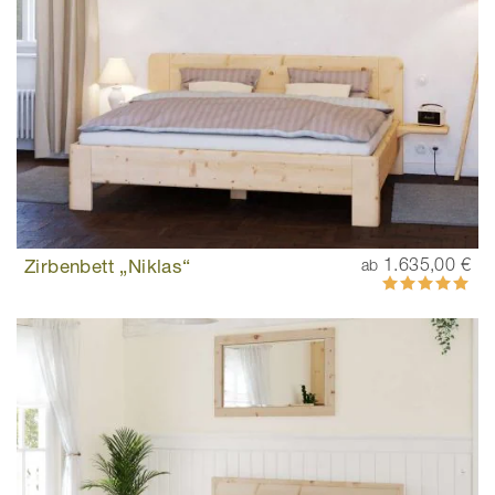
Zirbenbett „Niklas“
1.635,00 €
ab
Bewertung:
100%