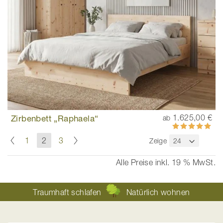
Zirbenbett „Raphaela“
1.625,00 €
ab
Bewertung:
100%
Seite
Seite
Zurück
Seite
Weiter
Seite
Sie
Seite
1
2
3
Zeige
lesen
gerade
Alle Preise inkl. 19 % MwSt.
die
Seite
Traumhaft schlafen
Natürlich wohnen