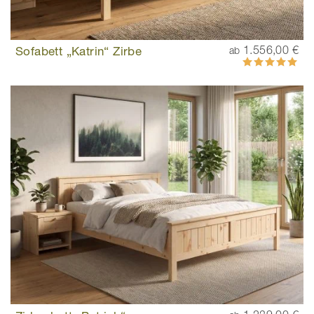
Sofabett „Katrin“ Zirbe
1.556,00 €
ab
Bewertung:
100%