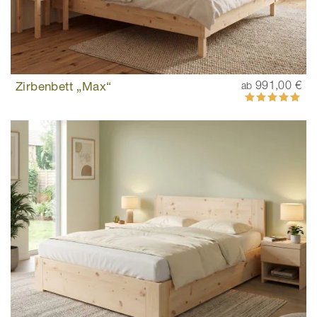
Zirbenbett „Max“
991,00 €
ab
Bewertung:
100%