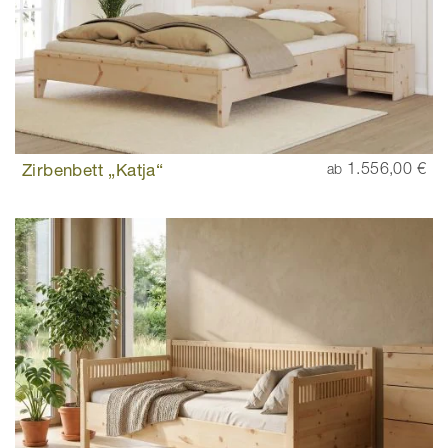
Zirbenbett „Katja“
1.556,00 €
ab