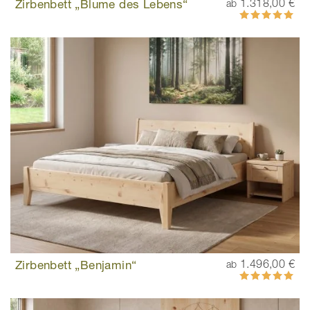
Zirbenbett „Blume des Lebens“
1.318,00 €
ab
Bewertung:
99%
Zirbenbett „Benjamin“
1.496,00 €
ab
Bewertung:
100%