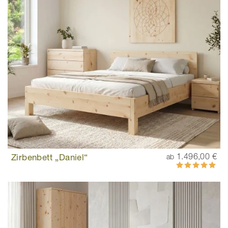
Zirbenbett „Daniel“
1.496,00 €
ab
Bewertung:
100%