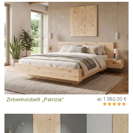
Zirbenholzbett „Patrizia“
1.982,00 €
ab
Bewertung:
100%