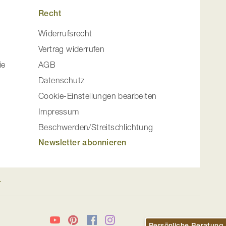
Recht
Widerrufsrecht
Vertrag widerrufen
ie
AGB
Datenschutz
Cookie-Einstellungen bearbeiten
Impressum
Beschwerden/Streitschlichtung
Newsletter abonnieren
n
YouTube
Pinterest
Facebook
Instagram
Persönliche Beratung