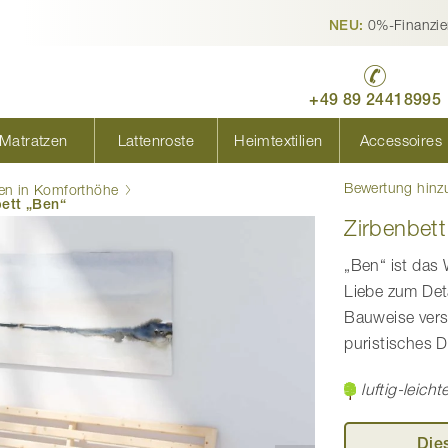
0%-Finanzie
NEU:
+49 89 24418995
Matratzen
Lattenroste
Heimtextilien
Accessoires
Bewertung hinz
en in Komforthöhe
ett „Ben“
Zirbenbett
„Ben“ ist das 
Liebe zum Deta
Bauweise vers
puristisches 
luftig-leich
Die