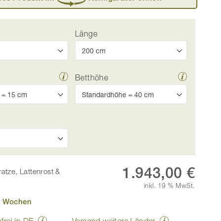
Länge
Betthöhe
Zirbenbett „Ben“ in 180 x 200 cm, mit Kopfteil „geteilt“
1.943,00 €
ratze, Lattenrost &
inkl. 19 % MwSt.
10 Wochen
frei in DE
Versand weitere Länder