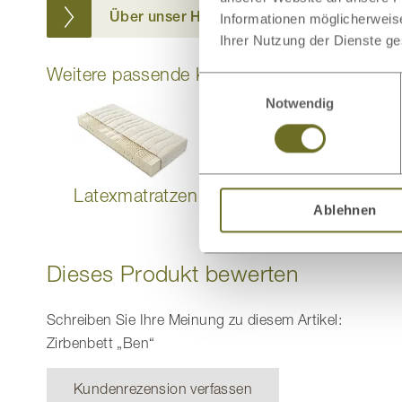
Über unser Holz
Informationen möglicherweis
Ihrer Nutzung der Dienste g
Weitere passende Kategorien zu diesem Pr
Einwilligungsauswahl
Notwendig
Latexmatratzen
Lattenroste
Ablehnen
Dieses Produkt bewerten
Schreiben Sie Ihre Meinung zu diesem Artikel:
Zirbenbett „Ben“
Kundenrezension verfassen