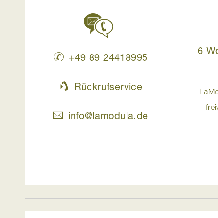
6 W
+49 89 24418995
Rückrufservice
LaMo
fre
info@lamodula.de