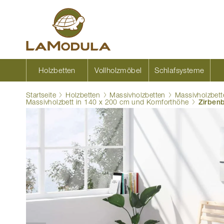
Zum
Inhalt
springen
Holzbetten
Vollholzmöbel
Schlafsysteme
Startseite
Holzbetten
Massivholzbetten
Massivholzbett
Massivholzbett in 140 x 200 cm und Komforthöhe
Zirbenb
Zum
Ende
der
Bildgalerie
springen