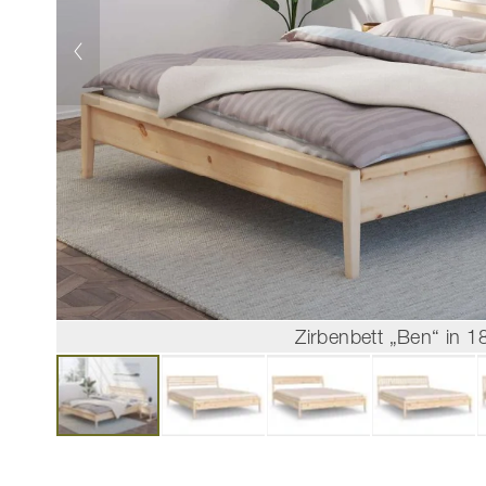
Zirbenbett „Ben“ in 
Zum
Anfang