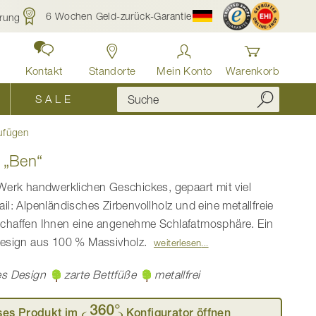
6 Wochen Geld-zurück-Garantie
rung
Kontakt
Standorte
Mein Konto
Warenkorb
S A L E
ufügen
 „Ben“
Werk handwerklichen Geschickes, gepaart mit viel
il: Alpenländisches Zirbenvollholz und eine metallfreie
chaffen Ihnen eine angenehme Schlafatmosphäre. Ein
Design aus 100 % Massivholz.
weiterlesen
tes Design
zarte Bettfüße
metallfrei
ses Produkt im
Konfigurator öffnen