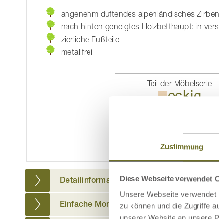
angenehm duftendes alpenländisches Zirben
nach hinten geneigtes Holzbetthaupt: in ver
zierliche Fußteile
metallfrei
Teil der Möbelserie
eckig
Passende Möbel
im 
ansehe
Zustimmung
Diese Webseite verwendet 
Detailinformationen
Unsere Webseite verwendet C
Einfache Montage
zu können und die Zugriffe 
unserer Website an unsere Pa