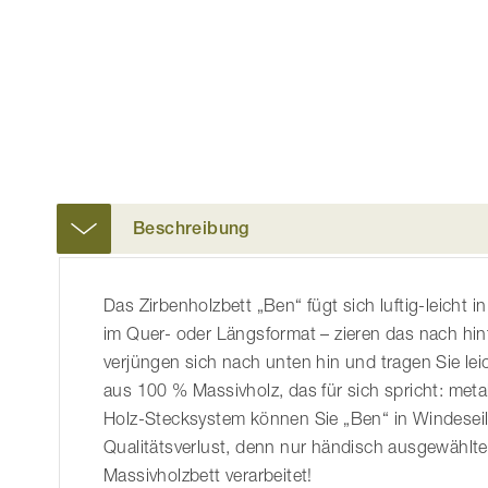
der
Bildgalerie
springen
Beschreibung
Das Zirbenholzbett „Ben“ fügt sich luftig-leicht i
im Quer- oder Längsformat – zieren das nach hi
verjüngen sich nach unten hin und tragen Sie lei
aus 100 % Massivholz, das für sich spricht: metal
Holz-Stecksystem können Sie „Ben“ in Windesei
Qualitätsverlust, denn nur händisch ausgewählte
Massivholzbett verarbeitet!