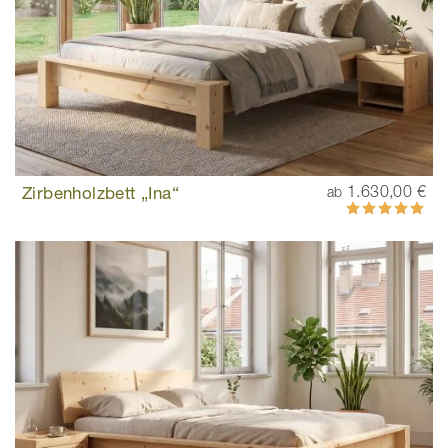
Zirbenholzbett „Ina“
1.630,00 €
ab
Bewertung:
100%