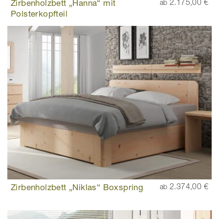
Zirbenholzbett „Hanna“ mit
2.175,00 €
ab
Polsterkopfteil
Zirbenholzbett „Niklas“ Boxspring
2.374,00 €
ab