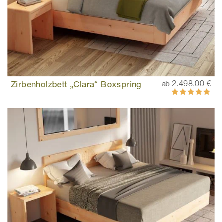
Zirbenholzbett „Clara“ Boxspring
2.498,00 €
ab
Bewertung:
100%