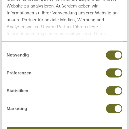
Website zu analysieren. Außerdem geben wir
Informationen zu Ihrer Verwendung unserer Website an
Zirbenbett „Susanne“
1.997,00 €
ab
Bewertung:
unsere Partner für soziale Medien, Werbung und
100%
Analysen weiter. Unsere Partner führen diese
Informationen möglicherweise mit weiteren Daten
zusammen, die Sie ihnen bereitgestellt haben oder die
sie im Rahmen Ihrer Nutzung der Dienste gesammelt
Einwilligungsauswahl
haben.
Notwendig
Präferenzen
Statistiken
Marketing
Zirbenholzbett „Patrizia“ mit
2.219,00 €
ab