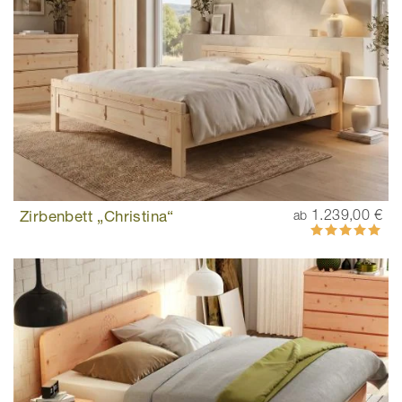
Zirbenbett „Christina“
1.239,00 €
ab
Bewertung:
100%