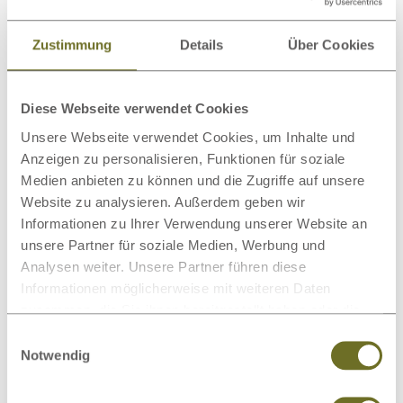
Bettwäsche
Bettwaren
Zustimmung
Details
Über Cookies
Diese Webseite verwendet Cookies
Unsere Webseite verwendet Cookies, um Inhalte und
Schlafsysteme
Nachttische
Anzeigen zu personalisieren, Funktionen für soziale
Medien anbieten zu können und die Zugriffe auf unsere
Website zu analysieren. Außerdem geben wir
Dieses Produkt bewerten
Informationen zu Ihrer Verwendung unserer Website an
unsere Partner für soziale Medien, Werbung und
Analysen weiter. Unsere Partner führen diese
Schreiben Sie Ihre Meinung zu diesem Artikel:
Informationen möglicherweise mit weiteren Daten
Sofabett „Melanie“ Kernbuche
zusammen, die Sie ihnen bereitgestellt haben oder die
sie im Rahmen Ihrer Nutzung der Dienste gesammelt
Einwilligungsauswahl
Kundenrezension verfassen
haben.
Notwendig