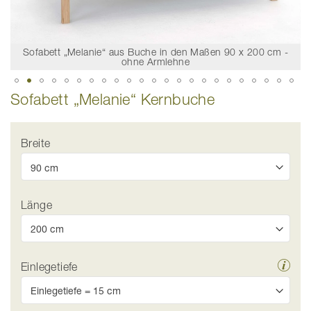
Sofabett „Melanie“ aus Buche in den Maßen 90 x 200 cm -
ohne Armlehne
Zum
Sofabett „Melanie“ Kernbuche
Anfang
der
Bildgalerie
springen
Breite
Länge
Einlegetiefe