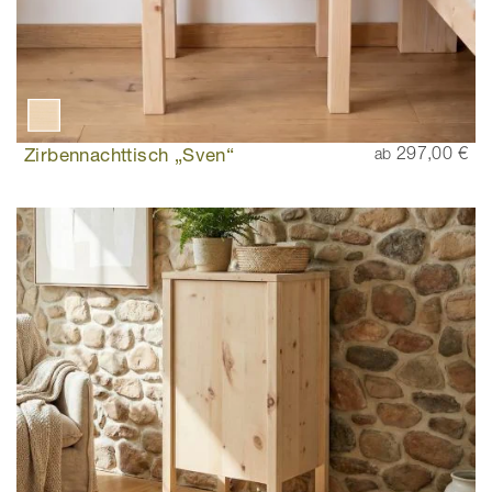
Zirbennachttisch „Sven“
297,00 €
ab