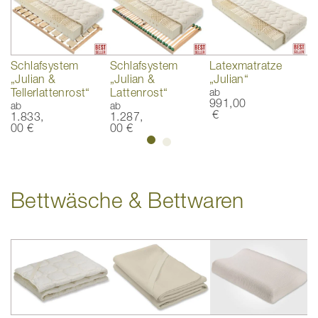
Schlafsystem
Schlafsystem
Latexmatratze
T
„Julian &
„Julian &
„Julian“
„
Tellerlattenrost“
Lattenrost“
ab
a
991,00
9
ab
ab
€
1.833,
1.287,
00 €
00 €
Bettwäsche & Bettwaren