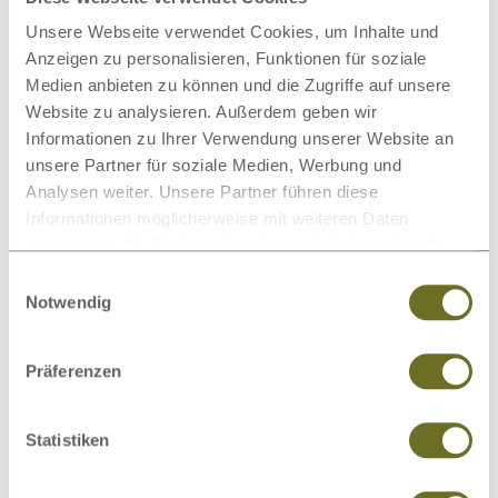
Unsere Webseite verwendet Cookies, um Inhalte und
Anzeigen zu personalisieren, Funktionen für soziale
Medien anbieten zu können und die Zugriffe auf unsere
Website zu analysieren. Außerdem geben wir
Informationen zu Ihrer Verwendung unserer Website an
unsere Partner für soziale Medien, Werbung und
Analysen weiter. Unsere Partner führen diese
Informationen möglicherweise mit weiteren Daten
zusammen, die Sie ihnen bereitgestellt haben oder die
Kommode Kernbuche „Gustav“
807,00 €
sie im Rahmen Ihrer Nutzung der Dienste gesammelt
ab
Einwilligungsauswahl
100 cm mit Türen
haben.
Notwendig
Präferenzen
Statistiken