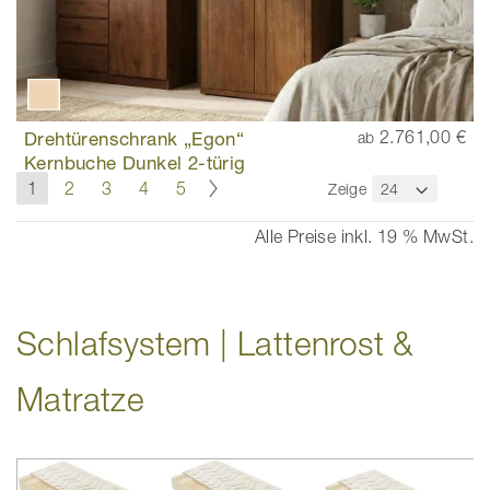
Drehtürenschrank „Egon“
2.761,00 €
ab
Kernbuche Dunkel 2-türig
Seite
Seite
Weiter
Sie
Seite
Seite
Seite
Seite
1
2
3
4
5
Zeige
lesen
gerade
Alle Preise inkl. 19 % MwSt.
die
Seite
Schlafsystem | Lattenrost &
Matratze