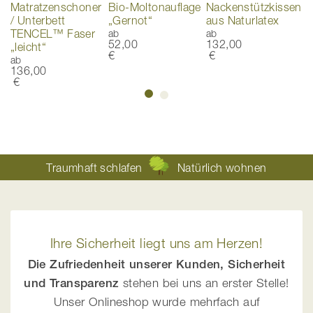
s
Matratzenschoner
Bio-Moltonauflage
Nackenstützkissen
T
/ Unterbett
„Gernot“
aus Naturlatex
B
TENCEL™ Faser
ab
ab
a
52,00
132,00
1
„leicht“
€
€
ab
136,00
€
Traumhaft schlafen
Natürlich wohnen
Ihre Sicherheit liegt uns am Herzen!
Die Zufriedenheit unserer Kunden, Sicherheit
und Transparenz
stehen bei uns an erster Stelle!
Unser Onlineshop wurde mehrfach auf