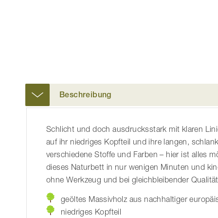
der
Bildgalerie
springen
Beschreibung
Schlicht und doch ausdrucksstark mit klaren Lin
auf ihr niedriges Kopfteil und ihre langen, schlan
verschiedene Stoffe und Farben – hier ist alles 
dieses Naturbett in nur wenigen Minuten und kin
ohne Werkzeug und bei gleichbleibender Qualität
geöltes Massivholz aus nachhaltiger europäi
niedriges Kopfteil