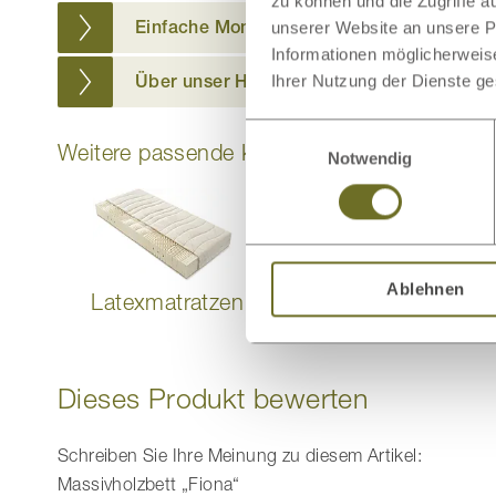
zu können und die Zugriffe 
Einfache Montage
unserer Website an unsere Pa
Informationen möglicherweis
Über unser Holz
Ihrer Nutzung der Dienste g
Einwilligungsauswahl
Weitere passende Kategorien zu diesem Pr
Notwendig
Ablehnen
Latexmatratzen
Lattenroste
Dieses Produkt bewerten
Schreiben Sie Ihre Meinung zu diesem Artikel:
Massivholzbett „Fiona“