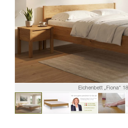
Eichenbett „Fiona“ 1
Zum
Anfang