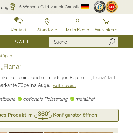
6 Wochen Geld-zurück-Garantie
rung
Kontakt
Standorte
Mein Konto
Warenkorb
S A L E
ufügen
 „Fiona“
nke Bettbeine und ein niedriges Kopfteil – „Fiona“ fällt
markante Züge ins Auge.
weiterlesen
ttbeine
optionale Polsterung
metallfrei
ses Produkt im
Konfigurator öffnen