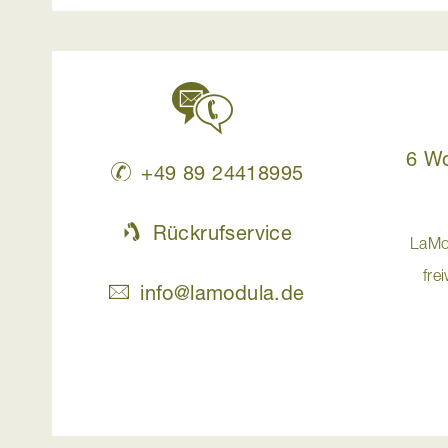
6 W
+49 89 24418995
Rückrufservice
LaMo
fre
info@lamodula.de