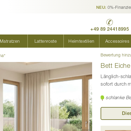
0%-Finanzie
NEU:
+49 89 24418995
Matratzen
Lattenroste
Heimtextilien
Accessoires
Bewertung hinz
na“
Bett Eiche
Länglich-schla
sofort durch 
schlanke Be
Die