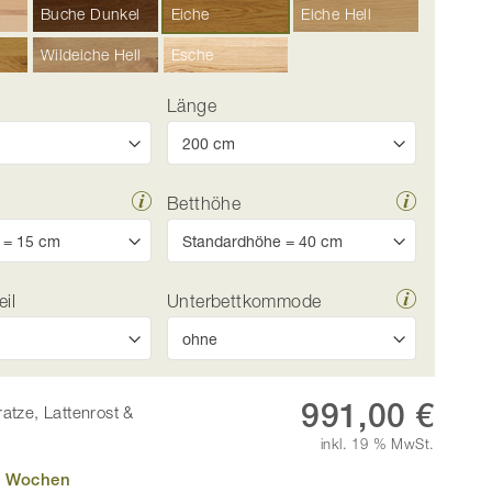
Buche Dunkel
Eiche
Eiche Hell
Wildeiche Hell
Esche
Länge
Betthöhe
eil
Unterbettkommode
Eichenbett „Fiona“ 180 x 200 cm
991,00 €
ratze, Lattenrost &
inkl. 19 % MwSt.
10 Wochen