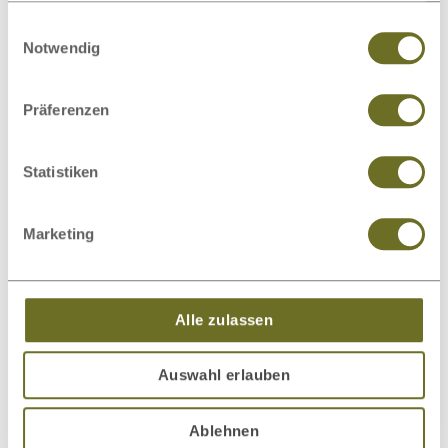
sie im Rahmen Ihrer Nutzung der Dienste gesammelt
Einwilligungsauswahl
haben.
Notwendig
Latexmatratzen
Lattenroste
Präferenzen
Statistiken
Bettwäsche
Bettwaren
Marketing
Alle zulassen
Schlafsysteme
Nachttische
Auswahl erlauben
Ablehnen