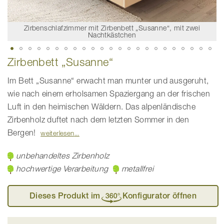
Zirbenschlafzimmer mit Zirbenbett „Susanne“, mit zwei
Nachtkästchen
Zum
Zirbenbett „Susanne“
Anfang
der
Bildgalerie
Im Bett „Susanne“ erwacht man munter und ausgeruht,
springen
wie nach einem erholsamen Spaziergang an der frischen
Luft in den heimischen Wäldern. Das alpenländische
Zirbenholz duftet nach dem letzten Sommer in den
Bergen!
weiterlesen
unbehandeltes Zirbenholz
hochwertige Verarbeitung
metallfrei
Dieses Produkt im
Konfigurator öffnen