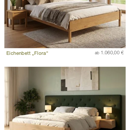
Eichenbett „Flora“
1.060,00 €
ab