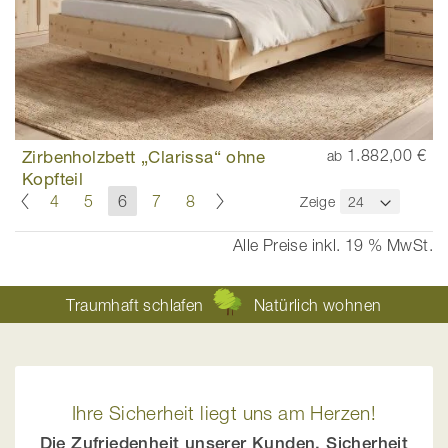
Zirbenholzbett „Clarissa“ ohne
1.882,00 €
ab
Kopfteil
Seite
Seite
Zurück
Seite
Weiter
Seite
Seite
Sie
Seite
Seite
4
5
6
7
8
Zeige
lesen
gerade
Alle Preise inkl. 19 % MwSt.
die
Seite
Traumhaft schlafen
Natürlich wohnen
Ihre Sicherheit liegt uns am Herzen!
Die Zufriedenheit unserer Kunden, Sicherheit